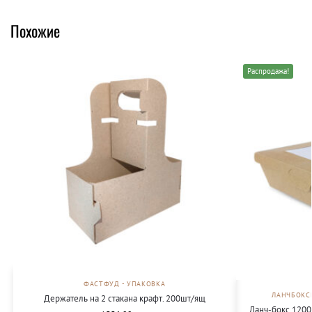
Похожие
Распродажа!
ФАСТФУД - УПАКОВКА
ЛАНЧБОКС
Держатель на 2 стакана крафт. 200шт/ящ
Ланч-бокс 1200