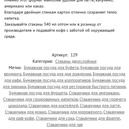
американо или какао.
Благодаря двойным стенкам картон отлично сохраняет тепло
напитка.
Заказывайте стаканы 340 мл оптом или в розницу от
производителя и подавайте кофе с заботой об окружающей
среде.
Артикул:
129
Категория:
Стаканы двухслойные
Метки:
Бумажная посуда для буфета
,
Бумажная посуда для
вендинга
,
Бумажная посуда для дня рождения
,
Бумажная посуда
для кафе
,
Бумажная посуда для корпоративов
,
Бумажная посуда
для пикника
,
Бумажная посуда для ресторанов быстрого питания
,
Бумажная посуда для фуршета
,
Стаканчики для американо
,
Стаканчики для газированных напитков
,
Стаканчики для горячего
шоколада
,
Стаканчики для коктейлей
,
Стаканчики для латте
,
Стаканчики для мокко
,
Стаканчики для мороженого
,
Стаканчики
для раф-кофе
,
Стаканчики для сока
,
Стаканчики для фраппе
,
Стаканчики для чая