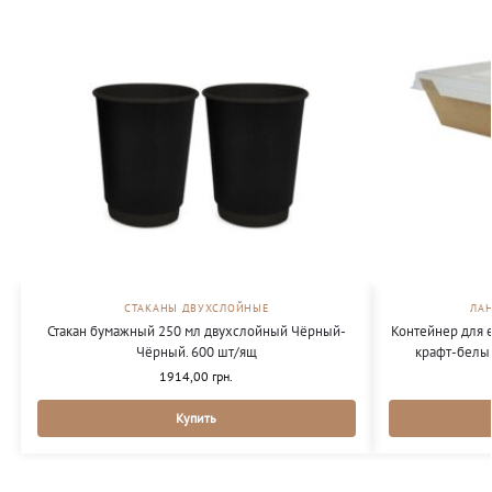
СТАКАНЫ ДВУХСЛОЙНЫЕ
ЛА
Стакан бумажный 250 мл двухслойный Чёрный-
Контейнер для 
Чёрный. 600 шт/ящ
крафт-белы
1914,00
грн.
Купить