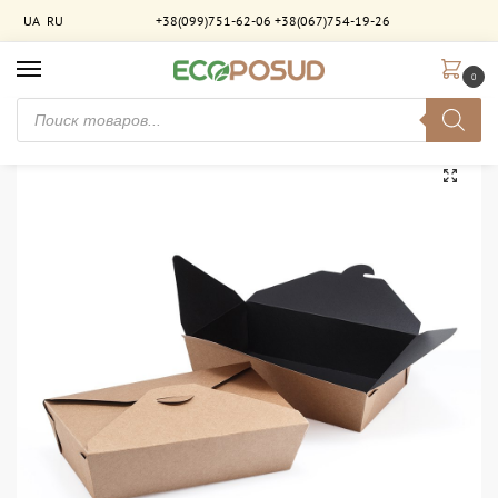
UA
RU
+38(099)751-62-06
+38(067)754-19-26
0
Главная
Упаковка для фастфуда
Ланчбоксы, контейнеры
Ланч-бокс 1000 мл крафт-чёрный ламинированный. 300шт/ящ
/
/
/