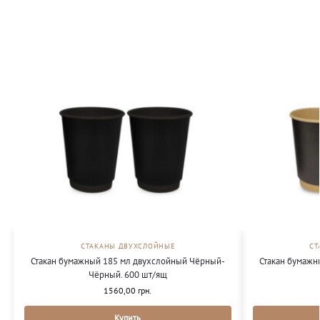
СТАКАНЫ ДВУХСЛОЙНЫЕ
СТ
Стакан бумажный 185 мл двухслойный Чёрный-
Стакан бумажн
Чёрный. 600 шт/ящ
1560,00
грн.
Купить