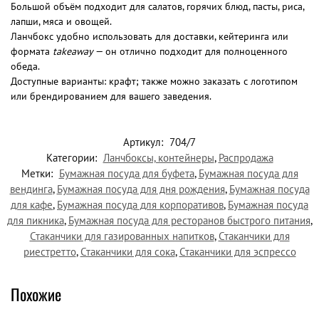
Большой объём подходит для салатов, горячих блюд, пасты, риса,
лапши, мяса и овощей.
Ланчбокс удобно использовать для доставки, кейтеринга или
формата
takeaway
— он отлично подходит для полноценного
обеда.
Доступные варианты: крафт; также можно заказать с логотипом
или брендированием для вашего заведения.
Артикул:
704/7
Категории:
Ланчбоксы, контейнеры
,
Распродажа
Метки:
Бумажная посуда для буфета
,
Бумажная посуда для
вендинга
,
Бумажная посуда для дня рождения
,
Бумажная посуда
для кафе
,
Бумажная посуда для корпоративов
,
Бумажная посуда
для пикника
,
Бумажная посуда для ресторанов быстрого питания
,
Стаканчики для газированных напитков
,
Стаканчики для
риестретто
,
Стаканчики для сока
,
Стаканчики для эспрессо
Похожие