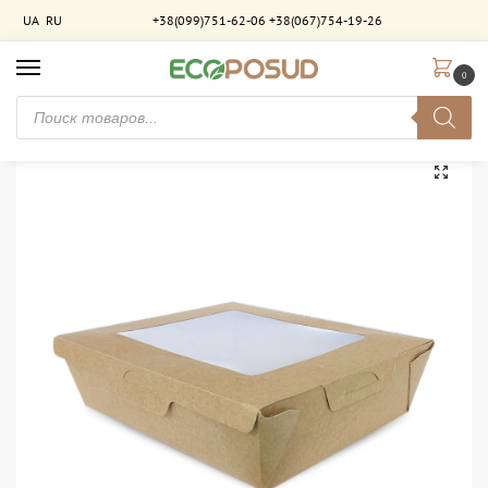
UA
RU
+38(099)751-62-06
+38(067)754-19-26
0
Главная
Распродажа
Ланч-бокс 1200 мл крафт-крафт ламинированный с окошком. 300 шт/ящ
/
/