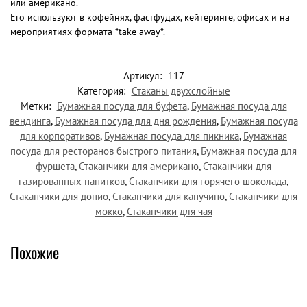
или американо.
Его используют в кофейнях, фастфудах, кейтеринге, офисах и на
мероприятиях формата *take away*.
Артикул:
117
Категория:
Стаканы двухслойные
Метки:
Бумажная посуда для буфета
,
Бумажная посуда для
вендинга
,
Бумажная посуда для дня рождения
,
Бумажная посуда
для корпоративов
,
Бумажная посуда для пикника
,
Бумажная
посуда для ресторанов быстрого питания
,
Бумажная посуда для
фуршета
,
Стаканчики для американо
,
Стаканчики для
газированных напитков
,
Стаканчики для горячего шоколада
,
Стаканчики для допио
,
Стаканчики для капучино
,
Стаканчики для
мокко
,
Стаканчики для чая
Похожие