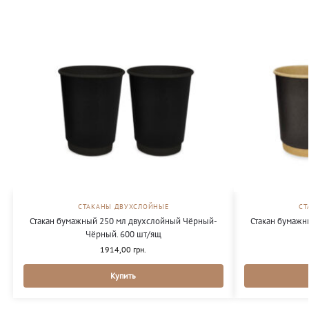
СТАКАНЫ ДВУХСЛОЙНЫЕ
СТ
Стакан бумажный 250 мл двухслойный Чёрный-
Стакан бумажн
Чёрный. 600 шт/ящ
1914,00
грн.
Купить