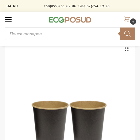
UA
RU
+38(099)751-62-06
+38(067)754-19-26
0
Главная
Стаканы бумажные
Стаканы двухслойные
Стакан бумажный 185 мл двухслойный Чёрный-Крафт. 600 шт/ящ
/
/
/