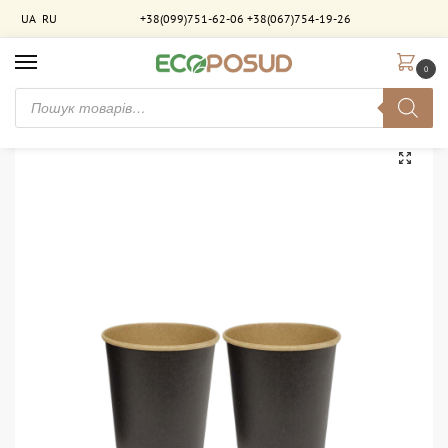
UA
RU
+38(099)751-62-06
+38(067)754-19-26
0
Головна
Стакани паперові
Стакани двошарові
Стакан паперовий 185 мл. двошаровий Чорний-Крафт. 600 шт/ящ
/
/
/