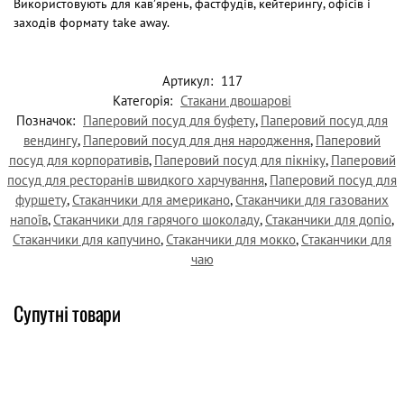
Використовують для кав’ярень, фастфудів, кейтерингу, офісів і
заходів формату take away.
Артикул:
117
Категорія:
Стакани двошарові
Позначок:
Паперовий посуд для буфету
,
Паперовий посуд для
вендингу
,
Паперовий посуд для дня народження
,
Паперовий
посуд для корпоративів
,
Паперовий посуд для пікніку
,
Паперовий
посуд для ресторанів швидкого харчування
,
Паперовий посуд для
фуршету
,
Стаканчики для американо
,
Стаканчики для газованих
напоїв
,
Стаканчики для гарячого шоколаду
,
Стаканчики для допіо
,
Стаканчики для капучино
,
Стаканчики для мокко
,
Стаканчики для
чаю
Супутні товари