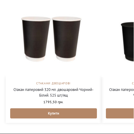
СТАКАНИ ДВОШАРОВІ
Стакан паперовий 320 мл. двошаровий Чорний-
Стакан паперо
Білий. 525 шт/ящ
1795,50
грн.
Купити