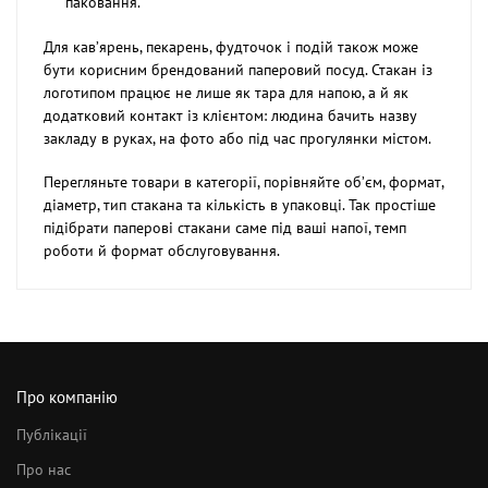
паковання.
Для кав’ярень, пекарень, фудточок і подій також може
бути корисним брендований паперовий посуд. Стакан із
логотипом працює не лише як тара для напою, а й як
додатковий контакт із клієнтом: людина бачить назву
закладу в руках, на фото або під час прогулянки містом.
Перегляньте товари в категорії, порівняйте об’єм, формат,
діаметр, тип стакана та кількість в упаковці. Так простіше
підібрати паперові стакани саме під ваші напої, темп
роботи й формат обслуговування.
Про компанію
Публікації
Про нас