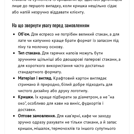
лише до першого випадку, коли кришка нещільно сідає
або напій незручно віддавати клієнту.
На що звернути увагу перед замовленням
Об’єм.
Для еспресо не потрібен великий стакан, а для
лате чи капучино краще брати формат із запасом під
піну та молочну основу.
Тип стакана.
Для гарячих напоїв можуть бути
зручними щільніші або двошарові паперові стакани, а
для короткого використання часто достатньо
стандартного формату.
Матеріал і вигляд.
Крафтовий картон виглядає
стримано й природно, білий добре підходить для
чистого дизайну або друку логотипу.
Кришки.
Їх краще підбирати за діаметром, а не “на
око”, особливо для кави на виніс, фудкортів і
доставки.
Оптове замовлення.
Для кав’ярні, кафе чи заходу
зручно одразу рахувати не тільки стакани, а й запас
кришок, мішалок, термочохлів та іншого супутнього