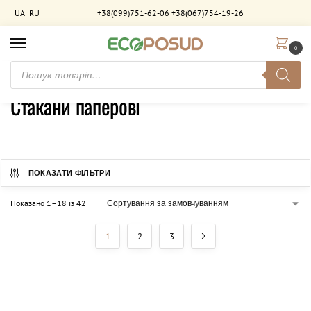
UA
RU
+38(099)751-62-06
+38(067)754-19-26
0
Головна
Стакани паперові
/
Стакани паперові
ПОКАЗАТИ ФІЛЬТРИ
Показано 1–18 із 42
1
2
3