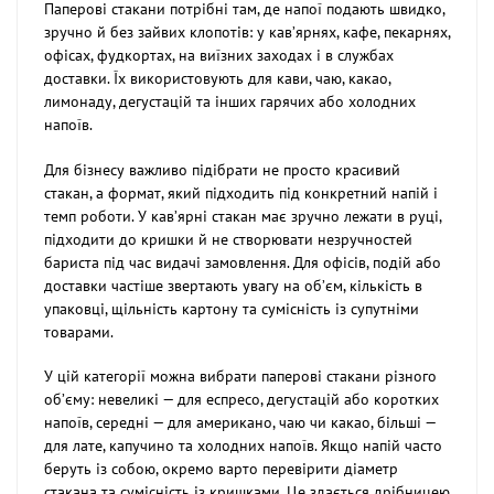
Паперові стакани потрібні там, де напої подають швидко,
зручно й без зайвих клопотів: у кав’ярнях, кафе, пекарнях,
офісах, фудкортах, на виїзних заходах і в службах
доставки. Їх використовують для кави, чаю, какао,
лимонаду, дегустацій та інших гарячих або холодних
напоїв.
Для бізнесу важливо підібрати не просто красивий
стакан, а формат, який підходить під конкретний напій і
темп роботи. У кав’ярні стакан має зручно лежати в руці,
підходити до кришки й не створювати незручностей
бариста під час видачі замовлення. Для офісів, подій або
доставки частіше звертають увагу на об’єм, кількість в
упаковці, щільність картону та сумісність із супутніми
товарами.
У цій категорії можна вибрати паперові стакани різного
об’єму: невеликі — для еспресо, дегустацій або коротких
напоїв, середні — для американо, чаю чи какао, більші —
для лате, капучино та холодних напоїв. Якщо напій часто
беруть із собою, окремо варто перевірити діаметр
стакана та сумісність із кришками. Це здається дрібницею