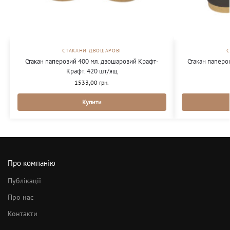
СТАКАНИ ДВОШАРОВІ
Стакан паперовий 400 мл. двошаровий Крафт-
Стакан паперо
Крафт. 420 шт/ящ
1533,00
грн.
Купити
Про компанію
Публікації
Про нас
Контакти