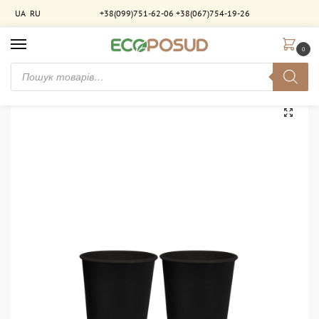
UA
RU
+38(099)751-62-06
+38(067)754-19-26
0
Головна
Стакани паперові
Стакани двошарові
Стакан паперовий 110 мл. двошаровий Чорний-Чорний. 810 шт/ящ
/
/
/