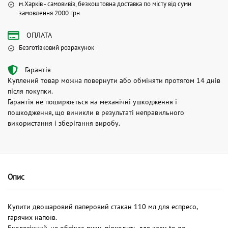
м.Харків - самовивіз, безкоштовна доставка по місту від суми
замовлення 2000 грн
ОПЛАТА
Безготівковий розрахунок
Гарантія
Куплений товар можна повернути або обміняти протягом 14 днів
після покупки.
Гарантія не поширюється на механічні ушкодження і
пошкодження, що виникли в результаті неправильного
використання і зберігання виробу.
Опис
Купити двошаровий паперовий стакан 110 мл для еспресо,
гарячих напоїв.
Екологічний, не обпікає руки, підходить для кави to go.