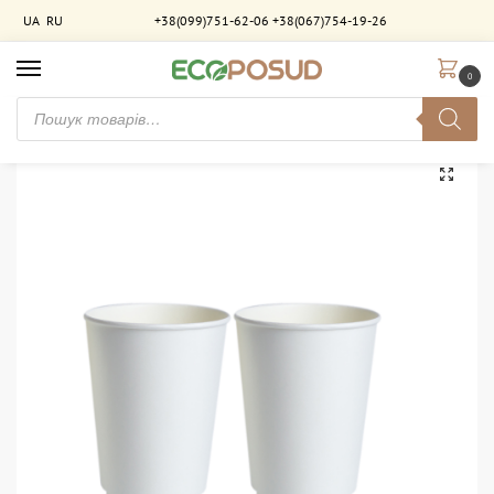
UA
RU
+38(099)751-62-06
+38(067)754-19-26
0
Головна
Стакани паперові
Стакани двошарові
Стакан паперовий 320 мл. двошаровий Білий-Білий. 525 шт/ящ
/
/
/