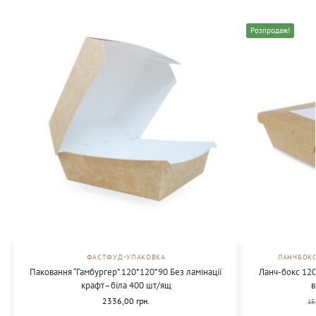
Розпродаж!
ФАСТФУД-УПАКОВКА
ЛАНЧБОКС
Паковання “Гамбургер” 120*120*90 Без ламінації
Ланч-бокс 120
крафт–біла 400 шт/ящ
в
2336,00
грн.
15