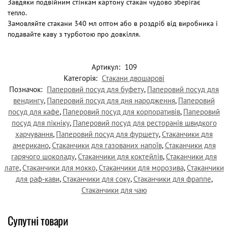
Завдяки подвійним стінкам картону стакан чудово зберігає
тепло.
Замовляйте стакани 340 мл оптом або в роздріб від виробника і
подавайте каву з турботою про довкілля.
Артикул:
109
Категорія:
Стакани двошарові
Позначок:
Паперовий посуд для буфету
,
Паперовий посуд для
вендингу
,
Паперовий посуд для дня народження
,
Паперовий
посуд для кафе
,
Паперовий посуд для корпоративів
,
Паперовий
посуд для пікніку
,
Паперовий посуд для ресторанів швидкого
харчування
,
Паперовий посуд для фуршету
,
Стаканчики для
американо
,
Стаканчики для газованих напоїв
,
Стаканчики для
гарячого шоколаду
,
Стаканчики для коктейлів
,
Стаканчики для
лате
,
Стаканчики для мокко
,
Стаканчики для морозива
,
Стаканчики
для раф-кави
,
Стаканчики для соку
,
Стаканчики для фраппе
,
Стаканчики для чаю
Супутні товари