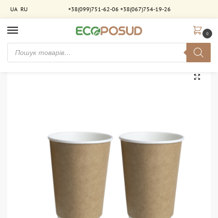
UA
RU
+38(099)751-62-06
+38(067)754-19-26
0
Головна
Стакани паперові
Стакани двошарові
Стакан паперовий 320 мл. двошаровий Крафт-Білий. 525 шт/ящ
/
/
/