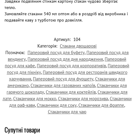
Завдяки подвійним стінкам картону стакан чудово зберігає
тепло.
Замовляйте стакани 340 мл оптом або в роздріб від виробника і
подавайте каву з турботою про довкілля.
Артикул:
104
Категорія:
Стакани двошарові
Позначок:
Паперовий посуд для буфету
,
Паперовий посуд для
вендингу
,
Паперовий посуд для дня народження
,
Паперовий
посуд для кафе
,
Паперовий посуд для корпоративів
,
Паперовий
посуд для пікніку
,
Паперовий посуд для ресторанів швидкого
харчування
,
Паперовий посуд для фуршету
,
Стаканчики для
американо
,
Стаканчики для газованих напоїв
,
Стаканчики для
гарячого шоколаду
,
Стаканчики для коктейлів
,
Стаканчики для
лате
,
Стаканчики для мокко
,
Стаканчики для морозива
,
Стаканчики
для раф-кави
,
Стаканчики для соку
,
Стаканчики для фраппе
,
Стаканчики для чаю
Супутні товари