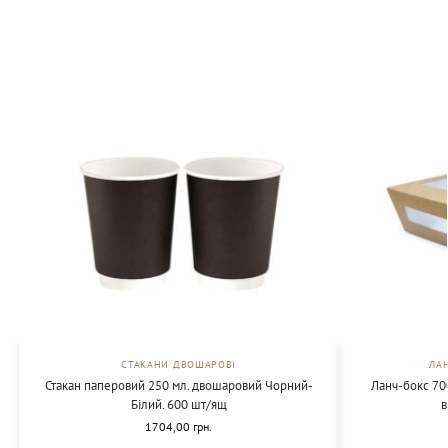
СТАКАНИ ДВОШАРОВІ
ЛА
Стакан паперовий 250 мл. двошаровий Чорний-
Ланч-бокс 70
Білий. 600 шт/ящ
в
1704,00
грн.