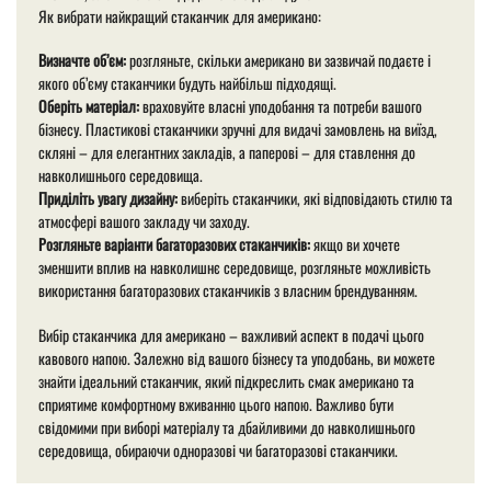
Як вибрати найкращий стаканчик для американо:
Визначте об’єм:
розгляньте, скільки американо ви зазвичай подаєте і
якого об’єму стаканчики будуть найбільш підходящі.
Оберіть матеріал:
враховуйте власні уподобання та потреби вашого
бізнесу. Пластикові стаканчики зручні для видачі замовлень на виїзд,
скляні – для елегантних закладів, а паперові – для ставлення до
навколишнього середовища.
Приділіть увагу дизайну:
виберіть стаканчики, які відповідають стилю та
атмосфері вашого закладу чи заходу.
Розгляньте варіанти багаторазових стаканчиків:
якщо ви хочете
зменшити вплив на навколишнє середовище, розгляньте можливість
використання багаторазових стаканчиків з власним брендуванням.
Вибір стаканчика для американо – важливий аспект в подачі цього
кавового напою. Залежно від вашого бізнесу та уподобань, ви можете
знайти ідеальний стаканчик, який підкреслить смак американо та
сприятиме комфортному вживанню цього напою. Важливо бути
свідомими при виборі матеріалу та дбайливими до навколишнього
середовища, обираючи одноразові чи багаторазові стаканчики.