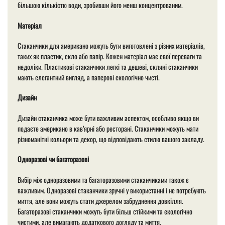
більшою кількістю води, зробивши його менш концентрованим.
Матеріал
Стаканчики для американо можуть бути виготовлені з різних матеріалів,
таких як пластик, скло або папір. Кожен матеріал має свої переваги та
недоліки. Пластикові стаканчики легкі та дешеві, скляні стаканчики
мають елегантний вигляд, а паперові екологічно чисті.
Дизайн
Дизайн стаканчика може бути важливим аспектом, особливо якщо ви
подаєте американо в кав’ярні або ресторані. Стаканчики можуть мати
різноманітні кольори та декор, що відповідають стилю вашого закладу.
Одноразові чи багаторазові
Вибір між одноразовими та багаторазовими стаканчиками також є
важливим. Одноразові стаканчики зручні у використанні і не потребують
миття, але вони можуть стати джерелом забруднення довкілля.
Багаторазові стаканчики можуть бути більш стійкими та екологічно
чистими, але вимагають додаткового догляду та миття.