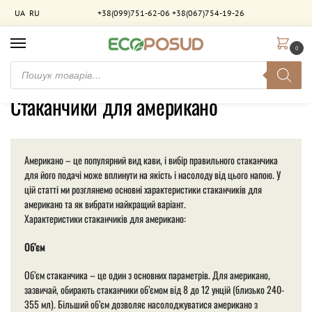
UA
RU
+38(099)751-62-06
+38(067)754-19-26
0
Головна
Товари з позначками “Стаканчики для американо”
/
Стаканчики для американо
Американо – це популярний вид кави, і вибір правильного стаканчика
для його подачі може вплинути на якість і насолоду від цього напою. У
цій статті ми розглянемо основні характеристики стаканчиків для
американо та як вибрати найкращий варіант.
Характеристики стаканчиків для американо:
Об’єм
Об’єм стаканчика – це один з основних параметрів. Для американо,
зазвичай, обирають стаканчики об’ємом від 8 до 12 унцій (близько 240-
355 мл). Більший об’єм дозволяє насолоджуватися американо з