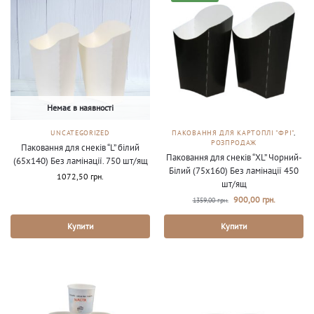
Немає в наявності
UNCATEGORIZED
ПАКОВАННЯ ДЛЯ КАРТОПЛІ "ФРІ"
,
РОЗПРОДАЖ
Паковання для снеків “L” білий
Паковання для снеків “XL” Чорний-
(65х140) Без ламінації. 750 шт/ящ
Білий (75х160) Без ламінації 450
1072,50
грн.
шт/ящ
900,00
грн.
1359,00
грн.
Купити
Купити