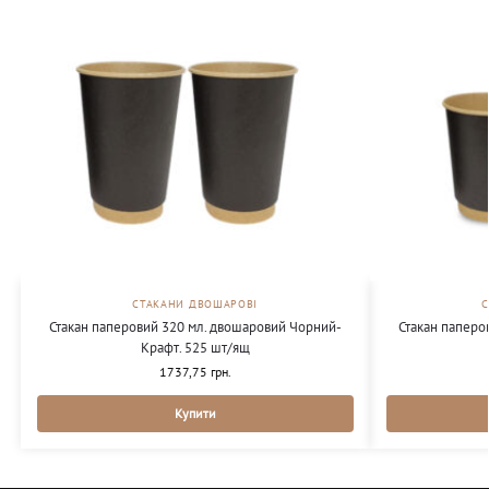
СТАКАНИ ДВОШАРОВІ
Стакан паперовий 320 мл. двошаровий Чорний-
Стакан паперо
Крафт. 525 шт/ящ
1737,75
грн.
Купити