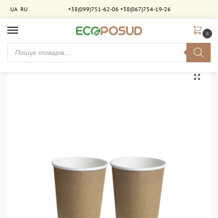
UA
RU
+38(099)751-62-06
+38(067)754-19-26
0
Головна
Стакани паперові
Стакани двошарові
Стакан паперовий 185 мл. двошаровий Крафт-Білий. 600 шт/ящ
/
/
/