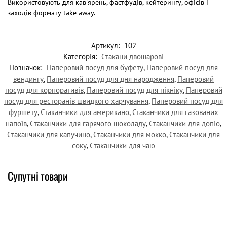
Використовують для кав’ярень, фастфудів, кейтерингу, офісів і
заходів формату take away.
Артикул:
102
Категорія:
Стакани двошарові
Позначок:
Паперовий посуд для буфету
,
Паперовий посуд для
вендингу
,
Паперовий посуд для дня народження
,
Паперовий
посуд для корпоративів
,
Паперовий посуд для пікніку
,
Паперовий
посуд для ресторанів швидкого харчування
,
Паперовий посуд для
фуршету
,
Стаканчики для американо
,
Стаканчики для газованих
напоїв
,
Стаканчики для гарячого шоколаду
,
Стаканчики для допіо
,
Стаканчики для капучино
,
Стаканчики для мокко
,
Стаканчики для
соку
,
Стаканчики для чаю
Супутні товари