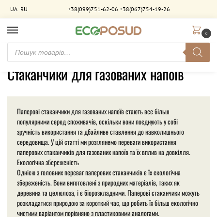
UA
RU
+38(099)751-62-06
+38(067)754-19-26
0
Головна
Товари з позначками “Стаканчики для газованих напоїв”
/
Стаканчики для газованих напоїв
Паперові стаканчики для газованих напоїв стають все більш
популярними серед споживачів, оскільки вони поєднують у собі
зручність використання та дбайливе ставлення до навколишнього
середовища. У цій статті ми розглянемо переваги використання
паперових стаканчиків для газованих напоїв та їх вплив на довкілля.
Екологічна збереженість
Однією з головних переваг паперових стаканчиків є їх екологічна
збереженість. Вони виготовлені з природних матеріалів, таких як
деревина та целюлоза, і є біорозкладними. Паперові стаканчики можуть
розкладатися природою за короткий час, що робить їх більш екологічно
чистими варіантом порівняно з пластиковими аналогами.