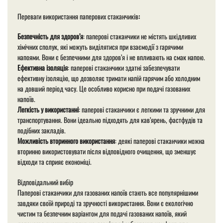
Переваги використання паперових стаканчиків
:
Безпечність для здоров’я
: паперові стаканчики не містять шкідливих
хімічних сполук, які можуть виділятися при взаємодії з гарячими
напоями. Вони є безпечними для здоров’я і не впливають на смак напою.
Ефективна ізоляція
: паперові стаканчики здатні забезпечувати
ефективну ізоляцію, що дозволяє тримати напій гарячим або холодним
на довший період часу. Це особливо корисно при подачі газованих
напоїв.
Легкість у використанні
: паперові стаканчики є легкими та зручними для
транспортування. Вони ідеально підходять для кав’ярень, фастфудів та
подібних закладів.
Можливість вторинного використання
: деякі паперові стаканчики можна
вторинно використовувати після відповідного очищення, що зменшує
відходи та сприяє економіці.
Відповідальний вибір
Паперові стаканчики для газованих напоїв стають все популярнішими
завдяки своїй природі та зручності використання. Вони є екологічно
чистим та безпечним варіантом для подачі газованих напоїв, який