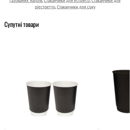
газованих напоїв
,
Стаканчики для еспресо
,
Стаканчики для
ріестретто
,
Стаканчики для соку
Супутні товари