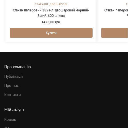
СТАКАНИ ДВОШАРОВІ
Стакан паперовий 185 мл. двошаровий Чорний-
Стакан паперо
Білий. 600 шт/ящ
1428,00
грн.
Купити
Про компанію
Публікації
Про нас
Контакти
Мій акаунт
Кошик