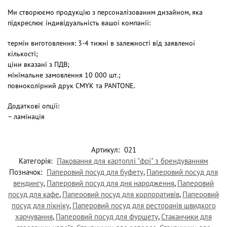
Ми створюємо продукцію з персоналізованим дизайном, яка
підкреслює індивідуальність вашої компанії:
термін виготовлення: 3-4 тижні в залежності від заявленої
кількості;
ціни вказані з ПДВ;
мінімальне замовлення 10 000 шт.;
повноколірний друк CMYK та PANTONE.
Додаткові опції:
– ламінація
Артикул:
021
Категорія:
Паковання для картоплі "фрі" з брендуванням
Позначок:
Паперовий посуд для буфету
,
Паперовий посуд для
вендингу
,
Паперовий посуд для дня народження
,
Паперовий
посуд для кафе
,
Паперовий посуд для корпоративів
,
Паперовий
посуд для пікніку
,
Паперовий посуд для ресторанів швидкого
харчування
,
Паперовий посуд для фуршету
,
Стаканчики для