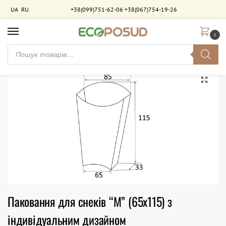
UA
RU
+38(099)751-62-06
+38(067)754-19-26
0
Головна
Брендування
Паковання для картоплі "фрі" з брендуванням
Паковання для снеків “М” (65х115) з індивідуальним дизайном
/
/
/
Паковання для снеків “М” (65х115) з
індивідуальним дизайном