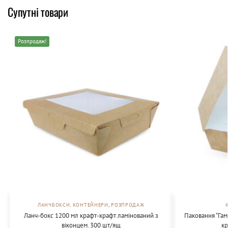
Супутні товари
Розпродаж!
ЛАНЧБОКСИ, КОНТЕЙНЕРИ
,
РОЗПРОДАЖ
Ланч-бокс 1200 мл крафт-крафт ламінований з
Паковання “Гам
віконцем. 300 шт/ящ
кр