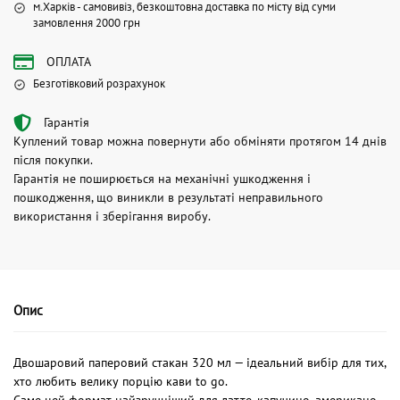
м.Харків - самовивіз, безкоштовна доставка по місту від суми
замовлення 2000 грн
ОПЛАТА
Безготівковий розрахунок
Гарантія
Куплений товар можна повернути або обміняти протягом 14 днів
після покупки.
Гарантія не поширюється на механічні ушкодження і
пошкодження, що виникли в результаті неправильного
використання і зберігання виробу.
Опис
Двошаровий паперовий стакан 320 мл — ідеальний вибір для тих,
хто любить велику порцію кави to go.
Саме цей формат найзручніший для латте, капучино, американо