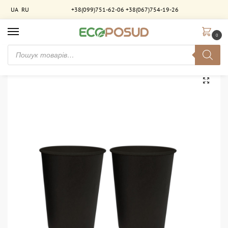
UA
RU
+38(099)751-62-06
+38(067)754-19-26
0
Головна
Стакани паперові
Стакани двошарові
Стакан паперовий 320 мл. двошаровий Чорний-Чорний. 525 шт/ящ
/
/
/