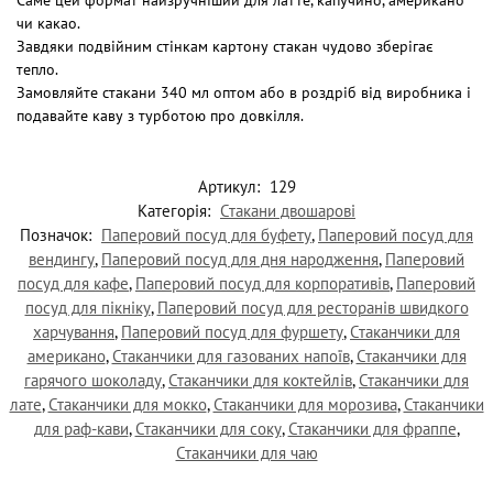
чи какао.
Завдяки подвійним стінкам картону стакан чудово зберігає
тепло.
Замовляйте стакани 340 мл оптом або в роздріб від виробника і
подавайте каву з турботою про довкілля.
Артикул:
129
Категорія:
Стакани двошарові
Позначок:
Паперовий посуд для буфету
,
Паперовий посуд для
вендингу
,
Паперовий посуд для дня народження
,
Паперовий
посуд для кафе
,
Паперовий посуд для корпоративів
,
Паперовий
посуд для пікніку
,
Паперовий посуд для ресторанів швидкого
харчування
,
Паперовий посуд для фуршету
,
Стаканчики для
американо
,
Стаканчики для газованих напоїв
,
Стаканчики для
гарячого шоколаду
,
Стаканчики для коктейлів
,
Стаканчики для
лате
,
Стаканчики для мокко
,
Стаканчики для морозива
,
Стаканчики
для раф-кави
,
Стаканчики для соку
,
Стаканчики для фраппе
,
Стаканчики для чаю