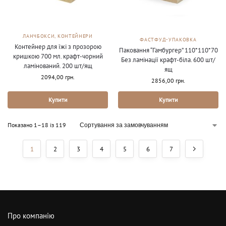
ЛАНЧБОКСИ, КОНТЕЙНЕРИ
ФАСТФУД-УПАКОВКА
Контейнер для їжі з прозорою
Паковання “Гамбургер” 110*110*70
кришкою 700 мл. крафт-чорний
Без ламінації крафт-біла. 600 шт/
ламінований. 200 шт/ящ
ящ
2094,00
грн.
2856,00
грн.
Купити
Купити
Показано 1–18 із 119
1
2
3
4
5
6
7
Про компанію