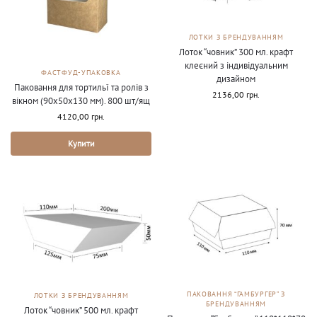
ЛОТКИ З БРЕНДУВАННЯМ
Лоток “човник” 300 мл. крафт
клеєний з індивідуальним
ФАСТФУД-УПАКОВКА
дизайном
Паковання для тортильї та ролів з
2136,00
грн.
вікном (90х50х130 мм). 800 шт/ящ
4120,00
грн.
Купити
ПАКОВАННЯ “ГАМБУРГЕР” З
ЛОТКИ З БРЕНДУВАННЯМ
БРЕНДУВАННЯМ
Лоток “човник” 500 мл. крафт