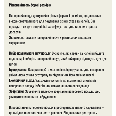
Різноманітність форм і розмірів
Паперовий посуд доступний в різних формах і розмірах, що дозволяє
використовувати його для подавання різних страв та напоїв. Він
підходить як для сендвічів і фастфуду, так і для гарячих страв та
десертів.
Як використовувати паперовий посуд у ресторанах швидкого
харчування:
Вибір правильного типу посуду:
Визначте, які страви та напої ви будете
подавати, і виберіть паперовий посуд, який найкраще підходить для цих
цілей.
Брендування:
Використовуйте можливість брендування для створення
унікального стилю ресторану та підвищення його впізнаваності.
Екологічний підхід:
Заохочуйте клієнтів до правильної утилізації
паперового посуду і зберігання навколишнього середовища.
Зберігання:
Забезпечте належне зберігання паперового посуду, щоб
уникнути знищення та забруднення.
Використання паперового посуду в ресторанах швидкого харчування –
це вигідне та екологічно чисте рішення. Він дозволяє ресторанам