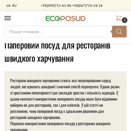
UA
RU
+38(099)751-62-06
+38(067)754-19-26
0
Головна
Товари з позначками “Паперовий посуд для ресторанів швидкого харчування”
/
Паперовий посуд для ресторанів
швидкого харчування
Ресторани швидкого харчування стають все популярнішими серед
людей, які шукають швидкий і смачний спосіб перекусити. Однак разом
зі зростанням популярності цих закладів зростає і кількість відходів. У
цьому контексті використання паперового посуду може бути відмінним
вибором як для ресторанів, так і для клієнтів. У цій статті ми
розглянемо, чому паперовий посуд є ідеальним рішенням для
ресторанів швидкого харчування.
Переваги використання паперового посуду у ресторанах швидкого
харчування: