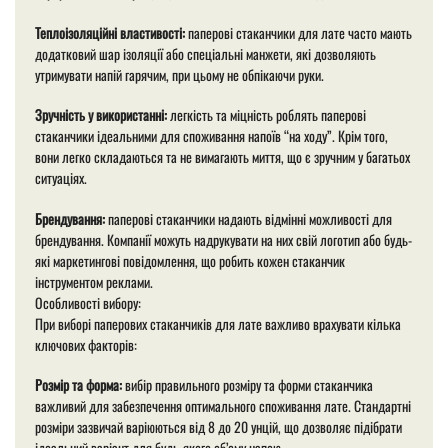
Теплоізоляційні властивості:
паперові стаканчики для лате часто мають
додатковий шар ізоляції або спеціальні манжети, які дозволяють
утримувати напій гарячим, при цьому не обпікаючи руки.
Зручність у використанні:
легкість та міцність роблять паперові
стаканчики ідеальними для споживання напоїв “на ходу”. Крім того,
вони легко складаються та не вимагають миття, що є зручним у багатьох
ситуаціях.
Брендування:
паперові стаканчики надають відмінні можливості для
брендування. Компанії можуть надрукувати на них свій логотип або будь-
які маркетингові повідомлення, що робить кожен стаканчик
інструментом реклами.
Особливості вибору:
При виборі паперових стаканчиків для лате важливо врахувати кілька
ключових факторів:
Розмір та форма:
вибір правильного розміру та форми стаканчика
важливий для забезпечення оптимального споживання лате. Стандартні
розміри зазвичай варіюються від 8 до 20 унцій, що дозволяє підібрати
ідеальний варіант для будь-якого об’єму напою.