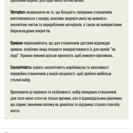
Матеріал:
незважаючи на те, що більшість паперових стаканчиків
виготовляються з паперу, важливо звернути увагу на наявність
екологічно чистих та перероблених матеріалів, а також на використання
біорозкладаних покриттів.
Кришки:
переконайтеся, що для стаканчиків доступні відповідні
кришки, особливо якщо плануєте використовувати їх для напоїв “на
ходу”. Кришки повинні щільно прилягати, щоб уникнути проливань.
Екологічність:
оцініть екологічність виробництва та можливості
переробки стаканчиків у вашій місцевості, щоб зробити найбільш
сталий вибір.
Враховуючи ці переваги та особливості, вибір паперових стаканчиків
для лате може стати не тільки зручним, але й відповідальним рішенням,
що сприяє зниженню впливу на довкілля та підтримці сталого способу
життя.