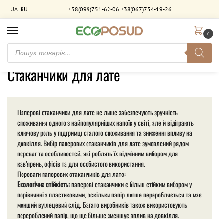
UA
RU
+38(099)751-62-06
+38(067)754-19-26
0
Головна
Товари з позначками “Стаканчики для лате”
/
Стаканчики для лате
Паперові стаканчики для лате не лише забезпечують зручність
споживання одного з найпопулярніших напоїв у світі, але й відіграють
ключову роль у підтримці сталого споживання та зниженні впливу на
довкілля. Вибір паперових стаканчиків для лате зумовлений рядом
переваг та особливостей, які роблять їх відмінним вибором для
кав’ярень, офісів та для особистого використання.
Переваги паперових стаканчиків для лате:
Екологічна стійкість:
паперові стаканчики є більш стійким вибором у
порівнянні з пластиковими, оскільки папір легше переробляється та має
менший вуглецевий слід. Багато виробників також використовують
перероблений папір, що ще більше зменшує вплив на довкілля.