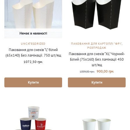
Немає в наявності
UNCATEGORIZED
ПАКОВАННЯ ДЛЯ КАРТОПЛІ "ФРІ"
,
РОЗПРОДАЖ
Паковання для снеків “L” білий
Паковання для снеків “XL” Чорний-
(65х140) Без ламінації. 750 шт/ящ
Білий (75х160) Без ламінації 450
1072,50
грн.
шт/ящ
900,00
грн.
1359,00
грн.
Купити
Купити