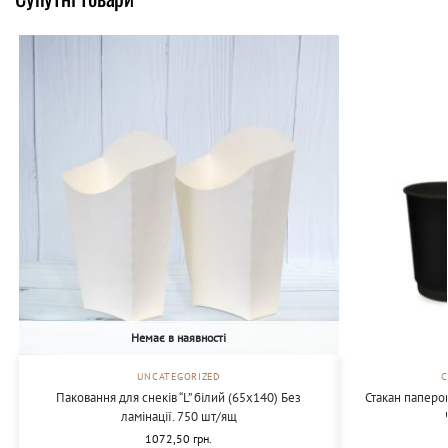
Немає в наявності
UNCATEGORIZED
Паковання для снеків “L” білий (65х140) Без
Стакан паперо
ламінації. 750 шт/ящ
1072,50
грн.