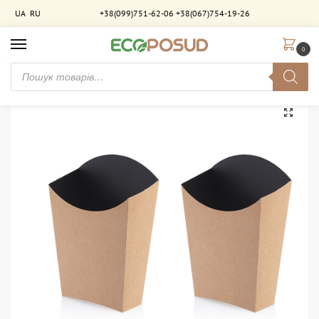
UA
RU
+38(099)751-62-06
+38(067)754-19-26
0
Головна
Паковання для фастфуду
Паковання для картоплі "фрі"
Паковання для снеків “L” Крафт-Чорний ламіноване (65х140). 750 шт/ящ
/
/
/