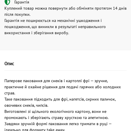
Гарантія
Куплений товар можна повернути або обміняти протягом 14 днів
після покупки.
Гарантія не поширюється на механічні ушкодження і
пошкодження, що виникли в результаті неправильного
використання і зберігання виробу.
Опис
Паперове паковання для снеків і картоплі фрі — зручне,
практичне й охайне рішення для подачі гарячих або холодних
страв.
Таке паковання підходить для фрі, нагетсів, сирних паличок,
овочевих снеків, чипсів.
Виготовлені зі щільного екологічного картону, вони не
промокають і зберігають страву хрусткою та апетитною.
Завдяки зручній формі паковання легко тримати в руці —
ідеально для формату take away.