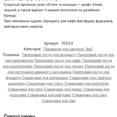
Ecoposud пропонує різні об’єми та кольори — крафт, білий,
чорний, а також варіант із вашим логотипом чи дизайном
бренду.
Таке паковання чудово підходить для кафе, фастфудів, фудтраків,
кейтерингових сервісів.
Артикул:
703/14
Категорія:
Паковання для картоплі "фрі"
Позначок:
Паперовий посуд для вендингу
,
Паперовий посуд для
дня народження
,
Паперовий посуд для кафе
,
Паперовий посуд
для корпоративів
,
Паперовий посуд для пікніку
,
Паперовий посуд
для ресторанів швидкого харчування
,
Паперовий посуд для
фуршету
,
Стаканчики для американо
,
Стаканчики для гарячого
шоколаду
,
Стаканчики для глясе
,
Стаканчики для коктейлів
,
Стаканчики для лате
,
Стаканчики для мокко
,
Стаканчики для
морозива
,
Стаканчики для раф-кави
,
Стаканчики для соку
,
Стаканчики для чаю
Супутні товари