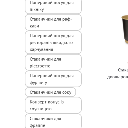
Паперовий посуд для
пікніку
Стаканчики для раф-
кави
Паперовий посуд для
ресторанів швидкого
харчування
Стаканчики для
ріестретто
Стак
Паперовий посуд для
двошаров
фуршету
Стаканчики для соку
Конверт-конус із
соусницею
Стаканчики для
фраппе