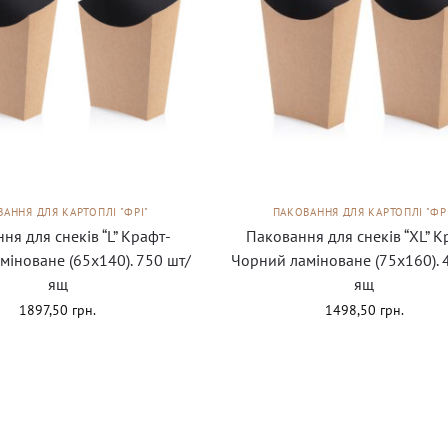
АННЯ ДЛЯ КАРТОПЛІ "ФРІ"
ПАКОВАННЯ ДЛЯ КАРТОПЛІ "ФР
ня для снеків “L” Крафт-
Паковання для снеків “XL” К
міноване (65х140). 750 шт/
Чорний ламіноване (75х160). 
ящ
ящ
1897,50
грн.
1498,50
грн.