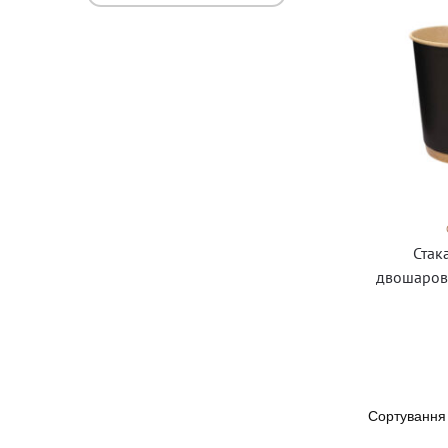
Стак
двошаров