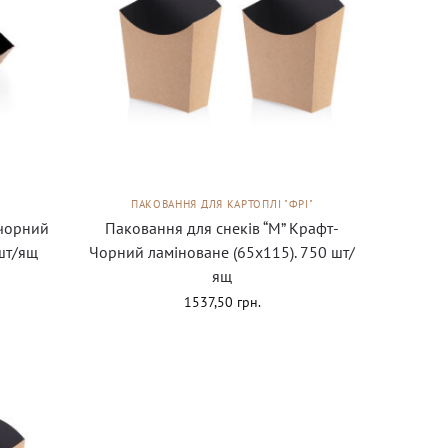
ПАКОВАННЯ ДЛЯ КАРТОПЛІ "ФРІ"
-чорний
Паковання для снеків “М” Крафт-
шт/ящ
Чорний ламіноване (65х115). 750 шт/
ящ
1537,50
грн.