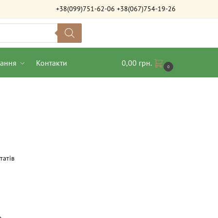
+38(099)751-62-06
+38(067)754-19-26
вання
Контакти
0,00
грн.
0
татів