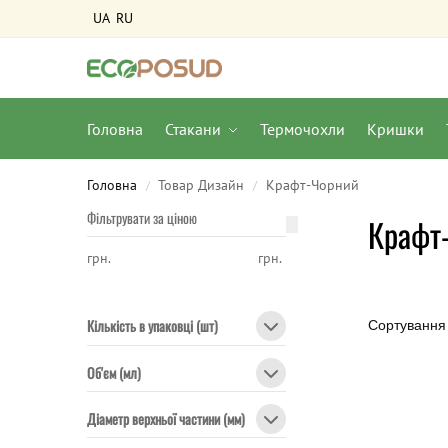
UA
RU
Головна
Стакани
Термочохли
Кришки
Головна
Товар Дизайн
Крафт-Чорний
/
/
Фільтрувати за ціною
Крафт
грн.
грн.
Кількість в упаковці (шт)
Об'єм (мл)
Діаметр верхньої частини (мм)