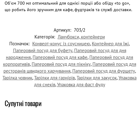
Об’єм 700 мл оптимальний для однієї порції або обіду «to go»,
що робить його зручним для кафе, фудтраків та служб доставки.
Артикул:
703/2
Категорія:
Ланчбокси, контейнери
Позначок:
Конверт-конус із соусницею
,
Контейнер для їжі
,
Паперовий посуд для буфету
,
Паперовий посуд для дня
народження
,
Паперовий посуд для кафе
,
Паперовий посуд для
корпоративів
,
Паперовий посуд для пікніку
,
Паперовий посуд для
ресторанів швидкого харчування
,
Паперовий посуд для фуршету
,
Тарілка човник
,
Тарілки для гарнірів
,
Тарілки для закусок
,
Упаковка
для снеків
,
Упаковка для фаст фуду
Супутні товари