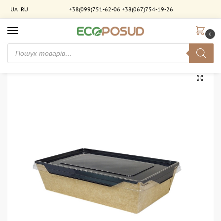
UA
RU
+38(099)751-62-06
+38(067)754-19-26
0
Головна
Паковання для фастфуду
Ланчбокси, контейнери
Контейнер для їжі з прозорою кришкою 700 мл. крафт-чорний ламінований. 200 шт/ящ
/
/
/