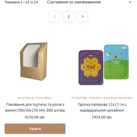
Показано 1–18 із 24
1
2
ФАСТФУД-УПАКОВКА
ПАПЕРОВІ ТАРІЛКИ З БРЕНДУВАННЯМ
Паковання для тортильї та ролів з
Тарілка паперова 12х17 см з
вікном (90х50х130 мм). 800 шт/ящ
індивідуальним дизайном
4120,00
грн.
2934,00
грн.
Купити