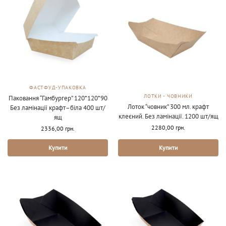
ФАСТФУД-УПАКОВКА
ЛОТКИ - ЧОВНИКИ
Паковання “Гамбургер” 120*120*90
Лоток “човник” 300 мл. крафт
Без ламінації крафт–біла 400 шт/
клеєний. Без ламінації. 1200 шт/ящ
ящ
2280,00
грн.
2336,00
грн.
Купити
Купити