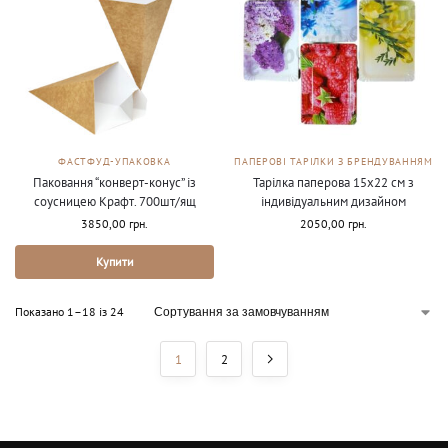
ФАСТФУД-УПАКОВКА
ПАПЕРОВІ ТАРІЛКИ З БРЕНДУВАННЯМ
Паковання “конверт-конус” із
Тарілка паперова 15х22 см з
соусницею Крафт. 700шт/ящ
індивідуальним дизайном
3850,00
грн.
2050,00
грн.
Купити
Показано 1–18 із 24
1
2