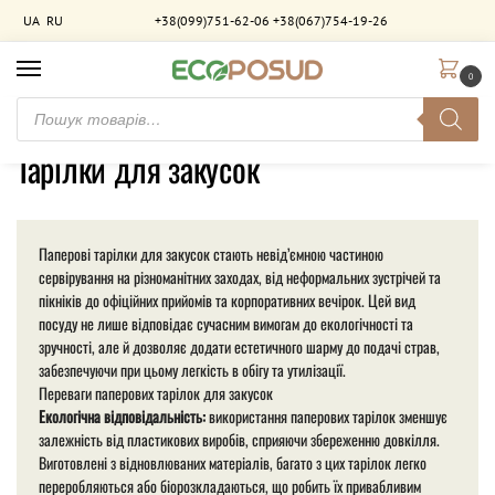
UA
RU
+38(099)751-62-06
+38(067)754-19-26
0
Головна
Товари з позначками “Тарілки для закусок”
/
Тарілки для закусок
Паперові тарілки для закусок стають невід’ємною частиною
сервірування на різноманітних заходах, від неформальних зустрічей та
пікніків до офіційних прийомів та корпоративних вечірок. Цей вид
посуду не лише відповідає сучасним вимогам до екологічності та
зручності, але й дозволяє додати естетичного шарму до подачі страв,
забезпечуючи при цьому легкість в обігу та утилізації.
Переваги паперових тарілок для закусок
Екологічна відповідальність:
використання паперових тарілок зменшує
залежність від пластикових виробів, сприяючи збереженню довкілля.
Виготовлені з відновлюваних матеріалів, багато з цих тарілок легко
переробляються або біорозкладаються, що робить їх привабливим