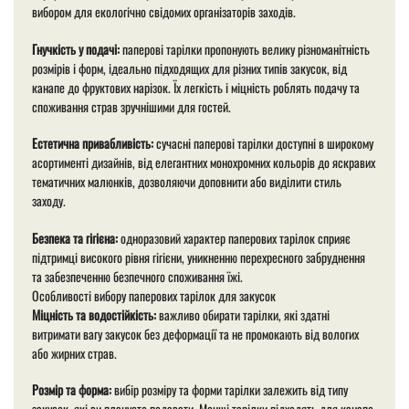
вибором для екологічно свідомих організаторів заходів.
Гнучкість у подачі:
паперові тарілки пропонують велику різноманітність
розмірів і форм, ідеально підходящих для різних типів закусок, від
канапе до фруктових нарізок. Їх легкість і міцність роблять подачу та
споживання страв зручнішими для гостей.
Естетична привабливість:
сучасні паперові тарілки доступні в широкому
асортименті дизайнів, від елегантних монохромних кольорів до яскравих
тематичних малюнків, дозволяючи доповнити або виділити стиль
заходу.
Безпека та гігієна:
одноразовий характер паперових тарілок сприяє
підтримці високого рівня гігієни, уникненню перехресного забруднення
та забезпеченню безпечного споживання їжі.
Особливості вибору паперових тарілок для закусок
Міцність та водостійкість:
важливо обирати тарілки, які здатні
витримати вагу закусок без деформації та не промокають від вологих
або жирних страв.
Розмір та форма:
вибір розміру та форми тарілки залежить від типу
закусок, які ви плануєте подавати. Менші тарілки підходять для канапе