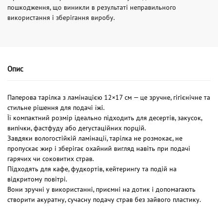
пошкодження, що виникли в результаті неправильного
використання і зберігання виробу.
Опис
Паперова тарілка з ламінацією 12×17 см — це зручне, гігієнічне та
стильне рішення для подачі їжі.
Її компактний розмір ідеально підходить для десертів, закусок,
випічки, фастфуду або дегустаційних порцій.
Завдяки вологостійкій ламінації, тарілка не розмокає, не
пропускає жир і зберігає охайний вигляд навіть при подачі
гарячих чи соковитих страв.
Підходять для кафе, фудкортів, кейтерингу та подій на
відкритому повітрі.
Вони зручні у використанні, приємні на дотик і допомагають
створити акуратну, сучасну подачу страв без зайвого пластику.