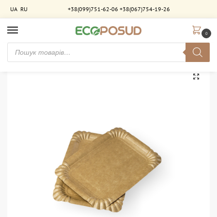
UA
RU
+38(099)751-62-06
+38(067)754-19-26
0
Головна
Тарілки паперові
Тарілка паперова 12×17 см крафт ламінована. 1800 шт/ящ
/
/