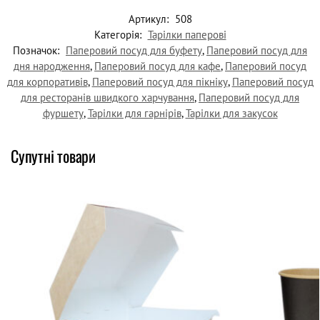
Артикул:
508
Категорія:
Тарілки паперові
Позначок:
Паперовий посуд для буфету
,
Паперовий посуд для
дня народження
,
Паперовий посуд для кафе
,
Паперовий посуд
для корпоративів
,
Паперовий посуд для пікніку
,
Паперовий посуд
для ресторанів швидкого харчування
,
Паперовий посуд для
фуршету
,
Тарілки для гарнірів
,
Тарілки для закусок
Супутні товари