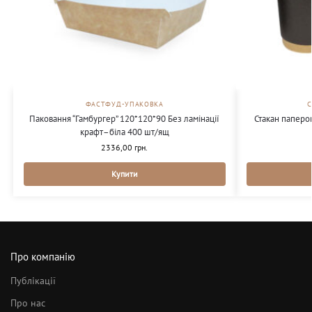
ФАСТФУД-УПАКОВКА
Паковання “Гамбургер” 120*120*90 Без ламінації
Стакан паперо
крафт–біла 400 шт/ящ
2336,00
грн.
Купити
Про компанію
Публікації
Про нас