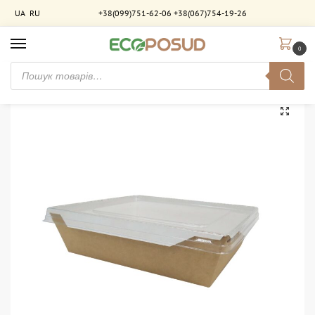
UA
RU
+38(099)751-62-06
+38(067)754-19-26
0
Головна
Паковання для фастфуду
Ланчбокси, контейнери
Контейнер для їжі з прозорою кришкою 700 мл. крафт-білий ламінований. 200 шт/ящ
/
/
/