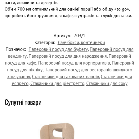
пасти, локшини та десертів.
Об’єм 700 мл оптимальний для однієї порції або обіду «to go»,
що робить його зручним для кафе, фудтраків та служб доставки.
Артикул:
703/1
Категорія:
Ланчбокси, контейнери
Позначок:
Паперовий посуд для буфету
,
Паперовий посуд для
вендингу
,
Паперовий посуд для дня народження
,
Паперовий
посуд для кафе
,
Паперовий посуд для корпоративів
,
Паперовий
посуд для пікніку
,
Паперовий посуд для ресторанів швидкого
харчування
,
Стаканчики для газованих напоїв
,
Стаканчики для
еспресо
,
Стаканчики для ріестретто
,
Стаканчики для соку
Супутні товари