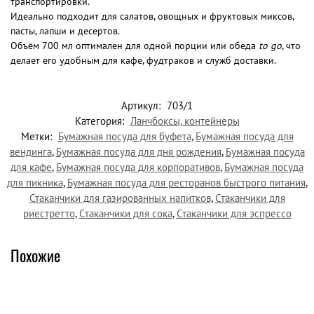
транспортировки.
Идеально подходит для салатов, овощных и фруктовых миксов,
пасты, лапши и десертов.
Объём 700 мл оптимален для одной порции или обеда
to go
, что
делает его удобным для кафе, фудтраков и служб доставки.
Артикул:
703/1
Категория:
Ланчбоксы, контейнеры
Метки:
Бумажная посуда для буфета
,
Бумажная посуда для
вендинга
,
Бумажная посуда для дня рождения
,
Бумажная посуда
для кафе
,
Бумажная посуда для корпоративов
,
Бумажная посуда
для пикника
,
Бумажная посуда для ресторанов быстрого питания
,
Стаканчики для газированных напитков
,
Стаканчики для
риестретто
,
Стаканчики для сока
,
Стаканчики для эспрессо
Похожие