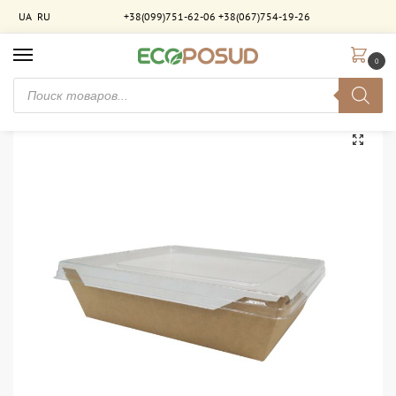
UA
RU
+38(099)751-62-06
+38(067)754-19-26
0
Главная
Упаковка для фастфуда
Ланчбоксы, контейнеры
Контейнер для еды с прозрачной крышкой 700 мл крафт-белый ламинированный. 200 шт/ящ
/
/
/