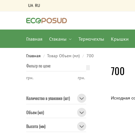
UA
RU
Главная
Стаканы
Термочехлы
Крышки
Главная
Товар Объем (мл)
700
/
/
Фильтр по цене
700
грн.
грн.
Количество в упаковке (шт)
Объем (мл)
Высота (мм)