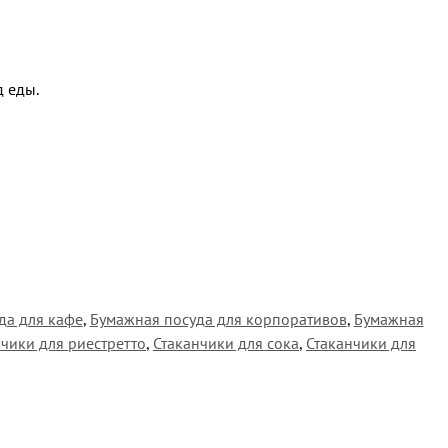
д еды.
да для кафе
,
Бумажная посуда для корпоративов
,
Бумажная
нчики для риестретто
,
Стаканчики для сока
,
Стаканчики для