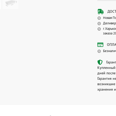
ДОС
Новая П
Деливер
г.Харько
заказа 2
ОПЛА
Безнали
Гаран
Купленный 
дней после
Гарантия н
возникшие 
хранения и