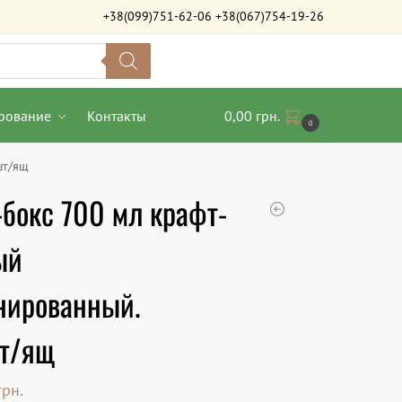
+38(099)751-62-06
+38(067)754-19-26
рование
Контакты
0,00
грн.
0
шт/ящ
бокс 700 мл крафт-
ый
нированный.
т/ящ
грн.