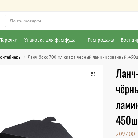
Тарелки
Упаковка для фастфуда
Распродажа
Бренди
контейнеры
Ланч-бокс 700 мл крафт-чёрный ламинированный. 450
/
Ланч-
чёрн
лами
450ш
2097,00