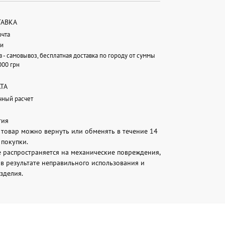
ТАВКА
очта
и
в - самовывоз, бесплатная доставка по городу от суммы
000 грн
ТА
чный расчет
тия
товар можно вернуть или обменять в течение 14
 покупки.
е распространяется на механические повреждения,
в результате неправильного использования и
зделия.