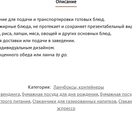
Описание
ие для подачи и транспортировки готовых блюд.
жирные блюда, не протекает и сохраняет презентабельный ви
, риса, лапши, мяса, овощей и других основных блюд.
я доставки или подачи в заведении.
индивидуальным дизайном.
оценного обеда или ланча
to go
.
Категория:
Ланчбоксы, контейнеры
 вендинга
,
Бумажная посуда для дня рождения
,
Бумажная посу
строго питания
,
Стаканчики для газированных напитков
,
Стака
эспрессо