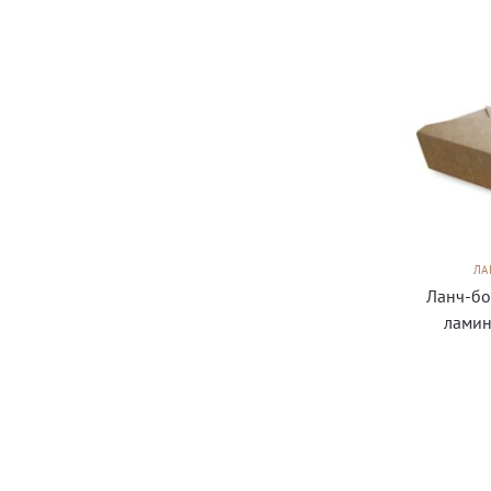
ЛА
Ланч-бо
ламин