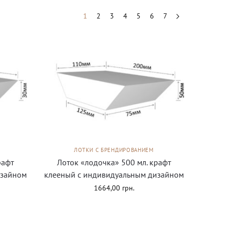
1
2
3
4
5
6
7
ЛОТКИ С БРЕНДИРОВАНИЕМ
рафт
Лоток «лодочка» 500 мл. крафт
изайном
клееный с индивидуальным дизайном
1664,00
грн.