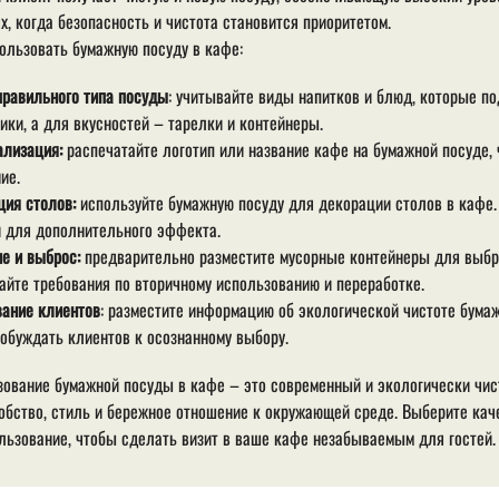
х, когда безопасность и чистота становится приоритетом.
ользовать бумажную посуду в кафе:
равильного типа посуды
: учитывайте виды напитков и блюд, которые п
ики, а для вкусностей – тарелки и контейнеры.
ализация:
распечатайте логотип или название кафе на бумажной посуде,
ие.
ия столов:
используйте бумажную посуду для декорации столов в кафе.
 для дополнительного эффекта.
е и выброс:
предварительно разместите мусорные контейнеры для выбр
йте требования по вторичному использованию и переработке.
вание клиентов
: разместите информацию об экологической чистоте бума
обуждать клиентов к осознанному выбору.
ование бумажной посуды в кафе – это современный и экологически чис
обство, стиль и бережное отношение к окружающей среде. Выберите кач
льзование, чтобы сделать визит в ваше кафе незабываемым для гостей.