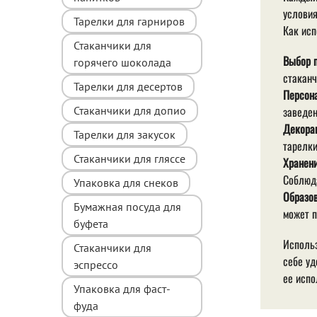
условия
Тарелки для гарниров
Как исп
Стаканчики для
Выбор п
горячего шоколада
стаканч
Тарелки для десертов
Персон
заведен
Стаканчики для допио
Декорац
Тарелки для закусок
тарелки
Стаканчики для гляссе
Хранени
Соблюда
Упаковка для снеков
Образо
Бумажная посуда для
может п
буфета
Использ
Стаканчики для
себе уд
эспрессо
ее испо
Упаковка для фаст-
фуда