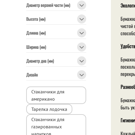
Диаметр верхней части (мм)
Экологи
Бумажна
Высота (мм)
чистой 
способс
Длинна (мм)
Удобств
Ширина (мм)
Бумажна
Диаметр дна (мм)
посколь
перекры
Дизайн
Разнооб
Стаканчики для
американо
Бумажна
быть ук
Тарелка лодочка
Стаканчики для
Гигиени
газированных
Каждый 
напитков