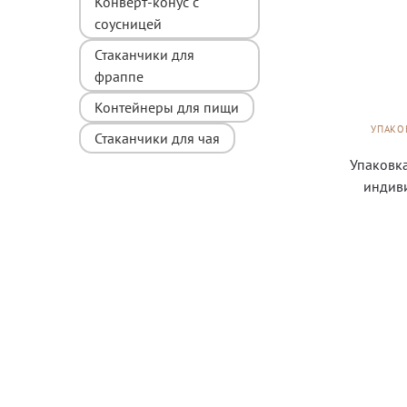
Конверт-конус с
соусницей
Стаканчики для
фраппе
Контейнеры для пищи
УПАКО
Стаканчики для чая
Упаковка
индив