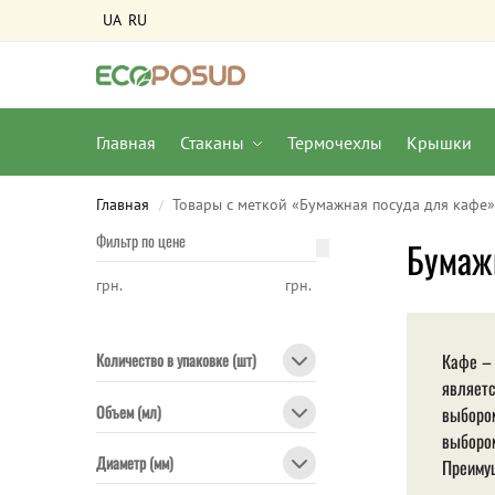
UA
RU
Главная
Стаканы
Термочехлы
Крышки
Главная
Товары с меткой «Бумажная посуда для кафе
/
Фильтр по цене
Бумаж
грн.
грн.
Кафе – 
Количество в упаковке (шт)
являетс
Объем (мл)
выбором
выбором
Диаметр (мм)
Преимущ