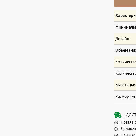
Характери
Минимальн
Дизайн
Объем (мл
Количество
Количество
Высота (мм
Размер (м
ДОС
Новая П
Деливер
г.Харько