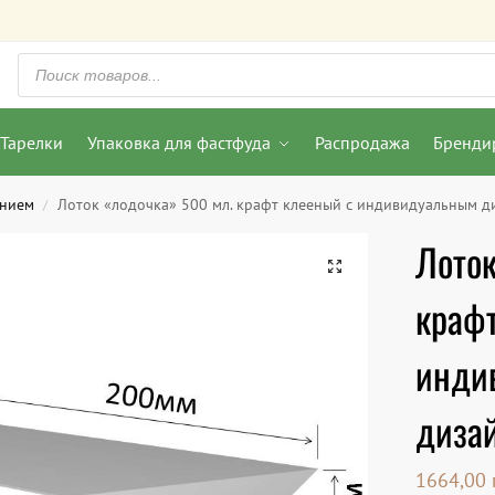
Тарелки
Упаковка для фастфуда
Распродажа
Бренди
анием
Лоток «лодочка» 500 мл. крафт клееный с индивидуальным 
/
Лоток
краф
инди
диза
1664,00