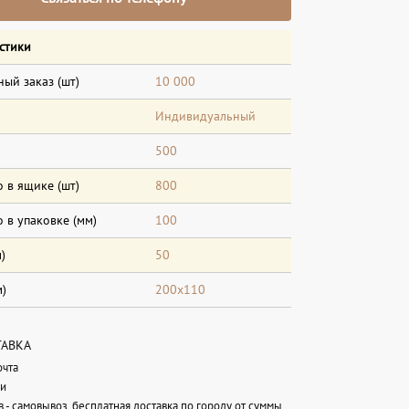
стики
ый заказ (шт)
10 000
Индивидуальный
)
500
 в ящике (шт)
800
 в упаковке (мм)
100
)
50
м)
200х110
ТАВКА
очта
и
в - самовывоз, бесплатная доставка по городу от суммы