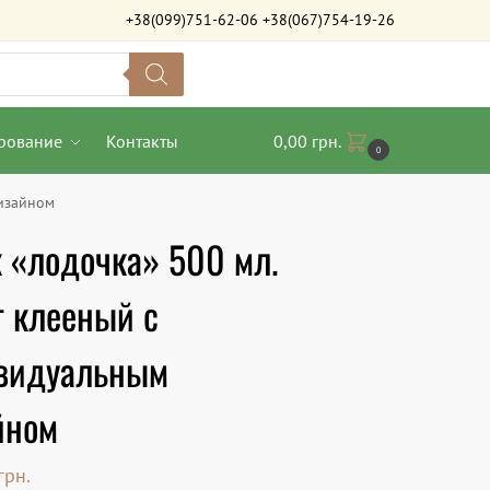
+38(099)751-62-06
+38(067)754-19-26
рование
Контакты
0,00
грн.
0
дизайном
 «лодочка» 500 мл.
т клееный с
видуальным
йном
грн.