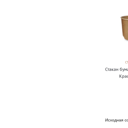
С
Стакан бу
Кра