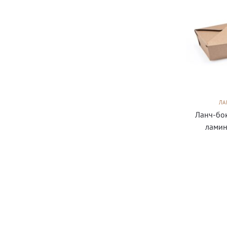
ЛА
Ланч-бо
ламин