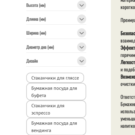
Высота (мм)
коротко
Длинна (мм)
Преиму
Безопас
Ширина (мм)
взаимод
Диаметр дна (мм)
Эффект
горячим
Дизайн
Легкост
и подоб
Возможн
Стаканчики для гляссе
очистки
Бумажная посуда для
буфета
Ответс
Бумажны
Стаканчики для
использ
эспрессо
уменьши
Бумажная посуда для
напитко
вендинга