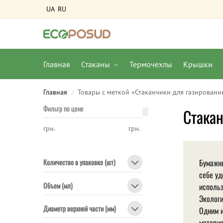
UA
RU
Главная
Стаканы
Термочехлы
Крышки
Главная
Товары с меткой «Стаканчики для газированн
/
Фильтр по цене
Стакан
грн.
грн.
Бумажны
Количество в упаковке (шт)
себе уд
Объем (мл)
использ
Экологи
Диаметр верхней части (мм)
Одним и
материа