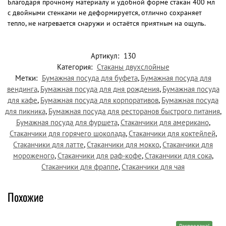
Благодаря прочному материалу и удобной форме стакан 400 мл
с двойными стенками не деформируется, отлично сохраняет
тепло, не нагревается снаружи и остаётся приятным на ощупь.
Артикул:
130
Категория:
Стаканы двухслойные
Метки:
Бумажная посуда для буфета
,
Бумажная посуда для
вендинга
,
Бумажная посуда для дня рождения
,
Бумажная посуда
для кафе
,
Бумажная посуда для корпоративов
,
Бумажная посуда
для пикника
,
Бумажная посуда для ресторанов быстрого питания
,
Бумажная посуда для фуршета
,
Стаканчики для американо
,
Стаканчики для горячего шоколада
,
Стаканчики для коктейлей
,
Стаканчики для латте
,
Стаканчики для мокко
,
Стаканчики для
мороженого
,
Стаканчики для раф-кофе
,
Стаканчики для сока
,
Стаканчики для фраппе
,
Стаканчики для чая
Похожие