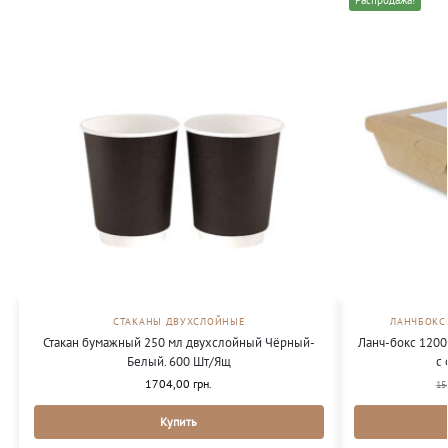
Распродажа!
СТАКАНЫ ДВУХСЛОЙНЫЕ
ЛАНЧБОКС
Стакан бумажный 250 мл двухслойный Чёрный-
Ланч-бокс 1200
Белый. 600 Шт/Ящ
с
1704,00
грн.
15
Купить