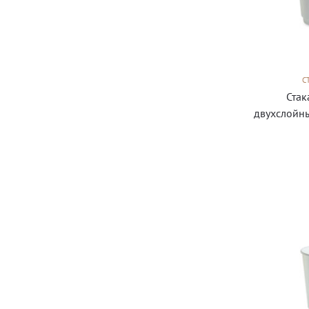
С
Стак
двухслойн