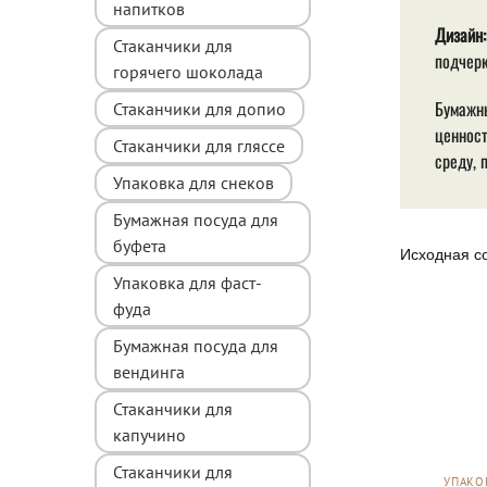
напитков
Дизайн:
Стаканчики для
подчерк
горячего шоколада
Бумажны
Стаканчики для допио
ценност
Стаканчики для гляссе
среду, 
Упаковка для снеков
Бумажная посуда для
буфета
Упаковка для фаст-
фуда
Бумажная посуда для
вендинга
Стаканчики для
капучино
Стаканчики для
УПАКО