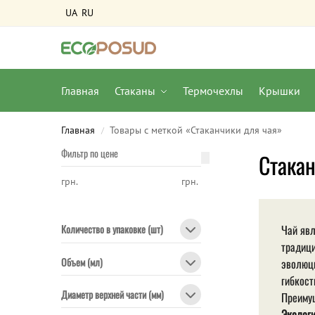
UA
RU
Главная
Стаканы
Термочехлы
Крышки
Главная
Товары с меткой «Стаканчики для чая»
/
Фильтр по цене
Стакан
грн.
грн.
Чай явл
Количество в упаковке (шт)
традици
Объем (мл)
эволюци
гибкост
Диаметр верхней части (мм)
Преимущ
Экологи