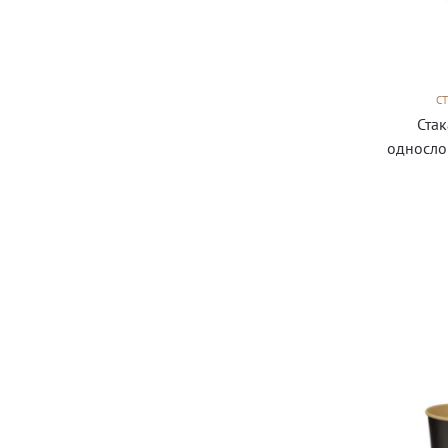
С
Ста
односло