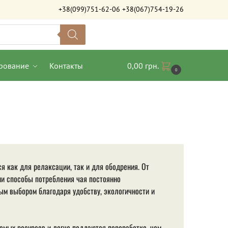
+38(099)751-62-06
+38(067)754-19-26
рование
Контакты
0,00
грн.
0
я как для релаксации, так и для ободрения. От
ни способы потребления чая постоянно
ым выбором благодаря удобству, экологичности и
емых ресурсов и легче поддаются переработке, чем