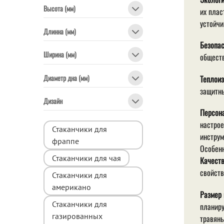
Высота (мм)
их плас
устойчи
Длинна (мм)
Безопас
Ширина (мм)
обществ
Диаметр дна (мм)
Теплоиз
защитны
Дизайн
Персона
настрое
Стаканчики для
инструм
фраппе
Особенн
Стаканчики для чая
Качеств
свойст
Стаканчики для
американо
Размер 
Стаканчики для
планиру
газированных
травяны