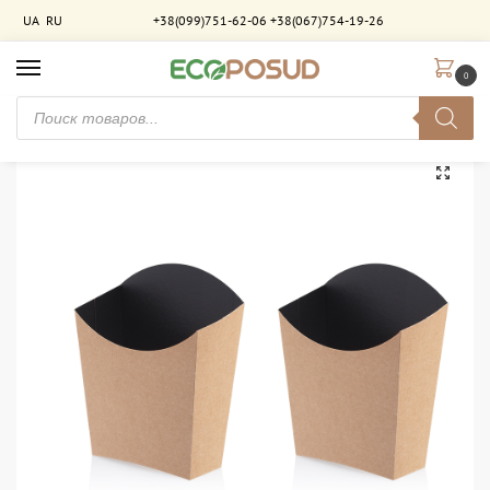
UA
RU
+38(099)751-62-06
+38(067)754-19-26
0
Главная
Упаковка для фастфуда
Упаковка для картошки "фри"
Упаковка для снеков “М” Крафт-Чёрный ламинированная (65х115). 750 шт/ящ
/
/
/