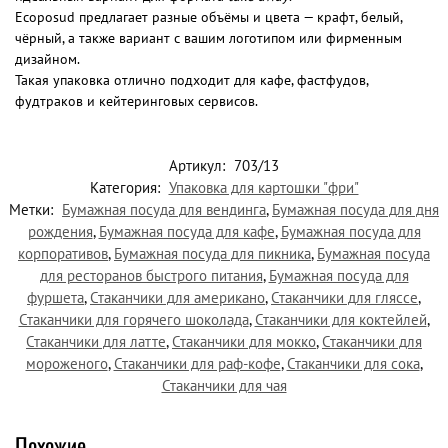
Ecoposud предлагает разные объёмы и цвета — крафт, белый,
чёрный, а также вариант с вашим логотипом или фирменным
дизайном.
Такая упаковка отлично подходит для кафе, фастфудов,
фудтраков и кейтеринговых сервисов.
Артикул:
703/13
Категория:
Упаковка для картошки "фри"
Метки:
Бумажная посуда для вендинга
,
Бумажная посуда для дня
рождения
,
Бумажная посуда для кафе
,
Бумажная посуда для
корпоративов
,
Бумажная посуда для пикника
,
Бумажная посуда
для ресторанов быстрого питания
,
Бумажная посуда для
фуршета
,
Стаканчики для американо
,
Стаканчики для гляссе
,
Стаканчики для горячего шоколада
,
Стаканчики для коктейлей
,
Стаканчики для латте
,
Стаканчики для мокко
,
Стаканчики для
мороженого
,
Стаканчики для раф-кофе
,
Стаканчики для сока
,
Стаканчики для чая
Похожие