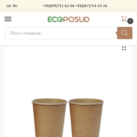
UA
RU
+38(099)751-62-06
+38(067)754-19-26
0
Главная
Стаканы бумажные
Стаканы двухслойные
Стакан бумажный 185 мл двухслойный Крафт-Крафт. 600 шт/ящ
/
/
/