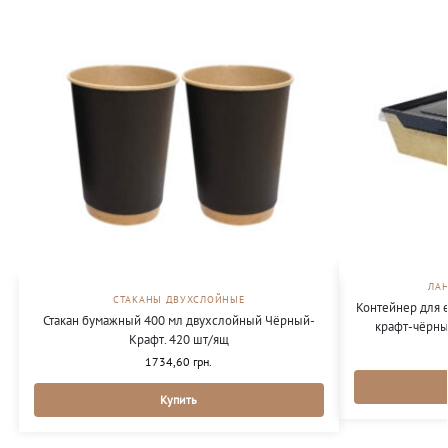
ЛА
СТАКАНЫ ДВУХСЛОЙНЫЕ
Контейнер для 
Стакан бумажный 400 мл двухслойный Чёрный-
крафт-чёрны
Крафт. 420 шт/ящ
1734,60
грн.
Купить