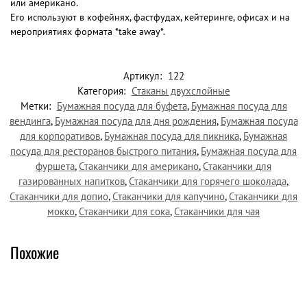
или американо.
Его используют в кофейнях, фастфудах, кейтеринге, офисах и на
мероприятиях формата *take away*.
Артикул:
122
Категория:
Стаканы двухслойные
Метки:
Бумажная посуда для буфета
,
Бумажная посуда для
вендинга
,
Бумажная посуда для дня рождения
,
Бумажная посуда
для корпоративов
,
Бумажная посуда для пикника
,
Бумажная
посуда для ресторанов быстрого питания
,
Бумажная посуда для
фуршета
,
Стаканчики для американо
,
Стаканчики для
газированных напитков
,
Стаканчики для горячего шоколада
,
Стаканчики для допио
,
Стаканчики для капучино
,
Стаканчики для
мокко
,
Стаканчики для сока
,
Стаканчики для чая
Похожие