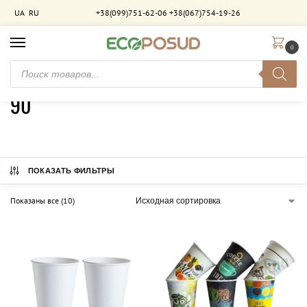
UA
RU
+38(099)751-62-06
+38(067)754-19-26
0
Главная
Товар Диаметр верхней части (мм)
90
/
/
90
ПОКАЗАТЬ ФИЛЬТРЫ
Показаны все (10)