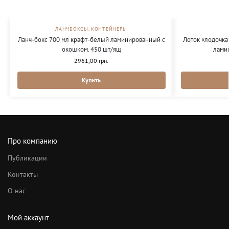
ЛАНЧБОКСЫ, КОНТЕЙНЕРЫ
Ланч-бокс 700 мл крафт-белый ламинированный с
Лоток «лодочка
окошком. 450 шт/ящ
лами
2961,00
грн.
Купить
Про компанию
Публикации
Контакты
О нас
Мой аккаунт