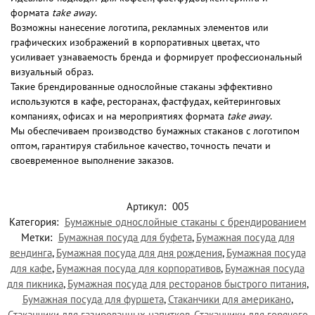
формата
take away
.
Возможны нанесение логотипа, рекламных элементов или
графических изображений в корпоративных цветах, что
усиливает узнаваемость бренда и формирует профессиональный
визуальный образ.
Такие брендированные однослойные стаканы эффективно
используются в кафе, ресторанах, фастфудах, кейтеринговых
компаниях, офисах и на мероприятиях формата
take away
.
Мы обеспечиваем производство бумажных стаканов с логотипом
оптом, гарантируя стабильное качество, точность печати и
своевременное выполнение заказов.
Артикул:
005
Категория:
Бумажные однослойные стаканы с брендированием
Метки:
Бумажная посуда для буфета
,
Бумажная посуда для
вендинга
,
Бумажная посуда для дня рождения
,
Бумажная посуда
для кафе
,
Бумажная посуда для корпоративов
,
Бумажная посуда
для пикника
,
Бумажная посуда для ресторанов быстрого питания
,
Бумажная посуда для фуршета
,
Стаканчики для американо
,
Стаканчики для газированных напитков
,
Стаканчики для горячего