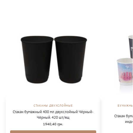
СТАКАНЫ ДВУХСЛОЙНЫЕ
БУМАЖНЫ
Стакан бумажный 400 мл двухслойный Чёрный-
Стакан бу
Чёрный. 420 шт/ящ
инд
1940,40
грн.