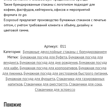
Такие брендированные стаканы с логотипом подходят для
кофеен, фастфудов, кейтеринга, офисов и мероприятий
формата
to go
.
Ecoposud предлагает производство бумажных стаканов с печатью
оптом, с учётом требований клиента к объёму, дизайну и
цветовой гамме.
Артикул:
011
Категория:
Бумажные двухслойные стаканы с брендированием
Метки:
Бумажная посуда для буфета
,
Бумажная посуда для
вендинга
,
Бумажная посуда для дня рождения
,
Бумажная посуда
для кафе
,
Бумажная посуда для корпоративов
,
Бумажная посуда
для пикника
,
Бумажная посуда для ресторанов быстрого питания
,
Бумажная посуда для фуршета
,
Стаканчики для газированных
напитков
,
Стаканчики для риестретто
,
Стаканчики для сока
,
Стаканчики для эспрессо
Похожие