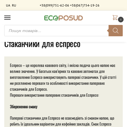
UA
RU
+38(099)751-62-06
+38(067)754-19-26
0
Головна
Товари з позначками “Стаканчики для еспресо”
/
Стаканчики для еспресо
Еспресо – це королева кавового світу, і якісна подача цього напою має
велике значення. У багатьох кав’ярнях та кавових автоматах для
виготовлення Еспресо використовують паперові стаканчики. У цій статті
ми розглянемо переваги та особливості використання паперових
стаканчиків для Еспресо.
Переваги використання паперових стаканчиків для Еспресо:
Збереження смаку
Паперові стаканчики для Еспресо не взаємодіють зі смаком напою, що
робить їх ідеальним варіантом для кофейних закладів. Смак Еспресо