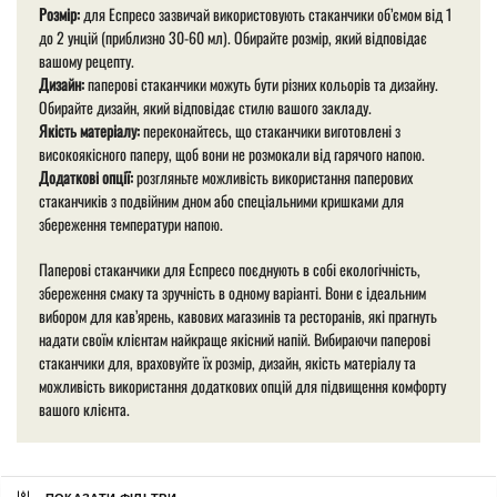
Розмір:
для Еспресо зазвичай використовують стаканчики об’ємом від 1
до 2 унцій (приблизно 30-60 мл). Обирайте розмір, який відповідає
вашому рецепту.
Дизайн:
паперові стаканчики можуть бути різних кольорів та дизайну.
Обирайте дизайн, який відповідає стилю вашого закладу.
Якість матеріалу:
переконайтесь, що стаканчики виготовлені з
високоякісного паперу, щоб вони не розмокали від гарячого напою.
Додаткові опції:
розгляньте можливість використання паперових
стаканчиків з подвійним дном або спеціальними кришками для
збереження температури напою.
Паперові стаканчики для Еспресо поєднують в собі екологічність,
збереження смаку та зручність в одному варіанті. Вони є ідеальним
вибором для кав’ярень, кавових магазинів та ресторанів, які прагнуть
надати своїм клієнтам найкраще якісний напій. Вибираючи паперові
стаканчики для, враховуйте їх розмір, дизайн, якість матеріалу та
можливість використання додаткових опцій для підвищення комфорту
вашого клієнта.