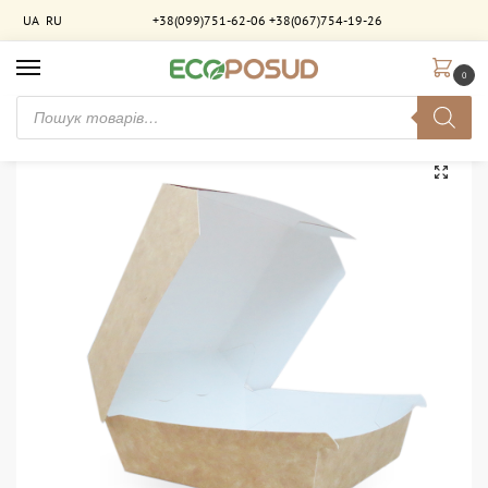
UA
RU
+38(099)751-62-06
+38(067)754-19-26
0
Головна
Паковання для фастфуду
Фастфуд-упаковка
Паковання “Гамбургер” 120*120*90 Без ламінації крафт–біла 400 шт/ящ
/
/
/