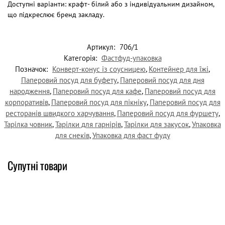
Доступні варіанти: крафт- білий або з індивідуальним дизайном,
що підкреслює бренд закладу.
Артикул:
706/1
Категорія:
Фастфуд-упаковка
Позначок:
Конверт-конус із соусницею
,
Контейнер для їжі
,
Паперовий посуд для буфету
,
Паперовий посуд для дня
народження
,
Паперовий посуд для кафе
,
Паперовий посуд для
корпоративів
,
Паперовий посуд для пікніку
,
Паперовий посуд для
ресторанів швидкого харчування
,
Паперовий посуд для фуршету
,
Тарілка човник
,
Тарілки для гарнірів
,
Тарілки для закусок
,
Упаковка
для снеків
,
Упаковка для фаст фуду
Супутні товари