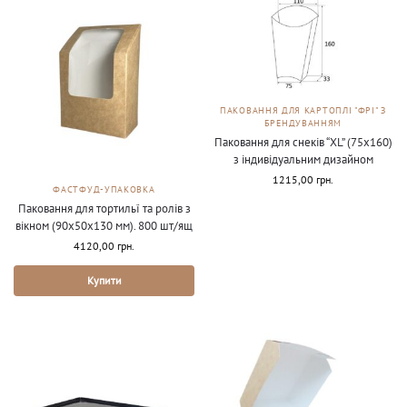
ПАКОВАННЯ ДЛЯ КАРТОПЛІ "ФРІ" З
БРЕНДУВАННЯМ
Паковання для снеків “ХL” (75х160)
з індивідуальним дизайном
1215,00
грн.
ФАСТФУД-УПАКОВКА
Паковання для тортильї та ролів з
вікном (90х50х130 мм). 800 шт/ящ
4120,00
грн.
Купити