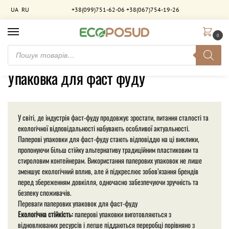
UA
RU
+38(099)751-62-06
+38(067)754-19-26
0
Головна
Товари з позначками “Упаковка для фаст фуду”
/
Упаковка для фаст фуду
У світі, де індустрія фаст-фуду продовжує зростати, питання сталості та
екологічної відповідальності набувають особливої актуальності.
Паперові упаковки для фаст-фуду стають відповіддю на ці виклики,
пропонуючи більш стійку альтернативу традиційним пластиковим та
стироловим контейнерам. Використання паперових упаковок не лише
зменшує екологічний вплив, але й підкреслює зобов’язання брендів
перед збереженням довкілля, одночасно забезпечуючи зручність та
безпеку споживачів.
Переваги паперових упаковок для фаст-фуду
Екологічна стійкість:
паперові упаковки виготовляються з
відновлюваних ресурсів і легше піддаються переробці порівняно з