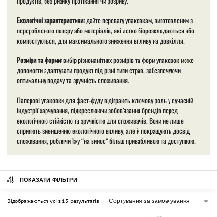
продуктів, без ризику протікання чи розриву.
Екологічні характеристики:
дайте перевагу упаковкам, виготовленим з
переробленого паперу або матеріалів, які легко біорозкладаються або
компостуються, для максимального зниження впливу на довкілля.
Розміри та форми:
вибір різноманітних розмірів та форм упаковок може
допомогти адаптувати продукт під різні типи страв, забезпечуючи
оптимальну подачу та зручність споживання.
Паперові упаковки для фаст-фуду відіграють ключову роль у сучасній
індустрії харчування, підкреслюючи зобов’язання брендів перед
екологічною стійкістю та зручністю для споживачів. Вони не лише
сприяють зменшенню екологічного впливу, але й покращують досвід
споживання, роблячи їжу “на винос” більш привабливою та доступною.
ПОКАЗАТИ ФІЛЬТРИ
Відображаються усі з 15 результатів