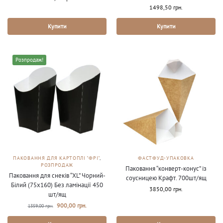
1498,50
грн.
Купити
Купити
Розпродаж!
ПАКОВАННЯ ДЛЯ КАРТОПЛІ "ФРІ"
,
ФАСТФУД-УПАКОВКА
РОЗПРОДАЖ
Паковання “конверт-конус” із
Паковання для снеків “XL” Чорний-
соусницею Крафт. 700шт/ящ
Білий (75х160) Без ламінації 450
3850,00
грн.
шт/ящ
900,00
грн.
1359,00
грн.