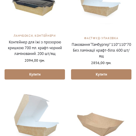
ЛАНЧБОКСИ, КОНТЕЙНЕРИ
ФАСТФУД-УПАКОВКА
Контейнер для їжі з прозорою
Паковання “Гамбургер” 110*110*70
кришкою 700 мл. крафт-чорний
Без ламінації крафт-біла. 600 шт/
ламінований. 200 шт/ящ
ящ
2094,00
грн.
2856,00
грн.
Купити
Купити