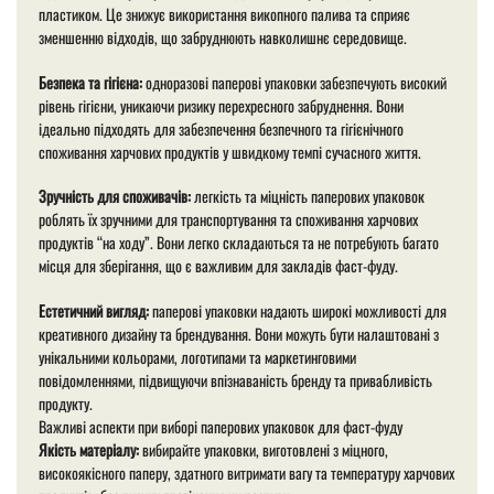
пластиком. Це знижує використання викопного палива та сприяє
зменшенню відходів, що забруднюють навколишнє середовище.
Безпека та гігієна:
одноразові паперові упаковки забезпечують високий
рівень гігієни, уникаючи ризику перехресного забруднення. Вони
ідеально підходять для забезпечення безпечного та гігієнічного
споживання харчових продуктів у швидкому темпі сучасного життя.
Зручність для споживачів:
легкість та міцність паперових упаковок
роблять їх зручними для транспортування та споживання харчових
продуктів “на ходу”. Вони легко складаються та не потребують багато
місця для зберігання, що є важливим для закладів фаст-фуду.
Естетичний вигляд:
паперові упаковки надають широкі можливості для
креативного дизайну та брендування. Вони можуть бути налаштовані з
унікальними кольорами, логотипами та маркетинговими
повідомленнями, підвищуючи впізнаваність бренду та привабливість
продукту.
Важливі аспекти при виборі паперових упаковок для фаст-фуду
Якість матеріалу:
вибирайте упаковки, виготовлені з міцного,
високоякісного паперу, здатного витримати вагу та температуру харчових