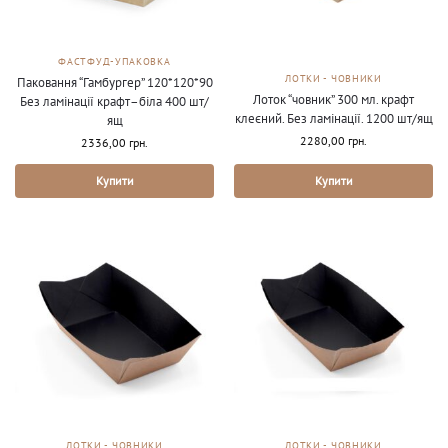
ФАСТФУД-УПАКОВКА
ЛОТКИ - ЧОВНИКИ
Паковання “Гамбургер” 120*120*90
Лоток “човник” 300 мл. крафт
Без ламінації крафт–біла 400 шт/
клеєний. Без ламінації. 1200 шт/ящ
ящ
2280,00
грн.
2336,00
грн.
Купити
Купити
ЛОТКИ - ЧОВНИКИ
ЛОТКИ - ЧОВНИКИ