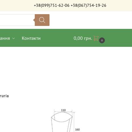
+38(099)751-62-06
+38(067)754-19-26
вання
Контакти
0,00
грн.
0
татів