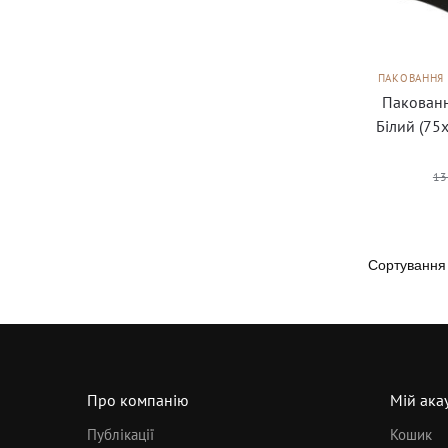
ПАКОВАННЯ 
Пакованн
Білий (75
13
Про компанію
Мій ака
Публікації
Кошик