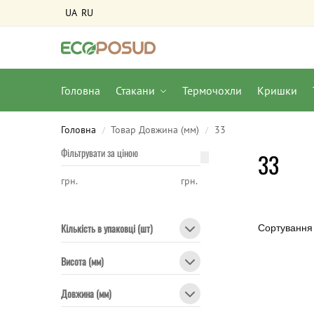
UA
RU
Головна
Стакани
Термочохли
Кришки
Головна
Товар Довжина (мм)
33
/
/
Фільтрувати за ціною
33
грн.
грн.
Кількість в упаковці (шт)
Висота (мм)
Довжина (мм)