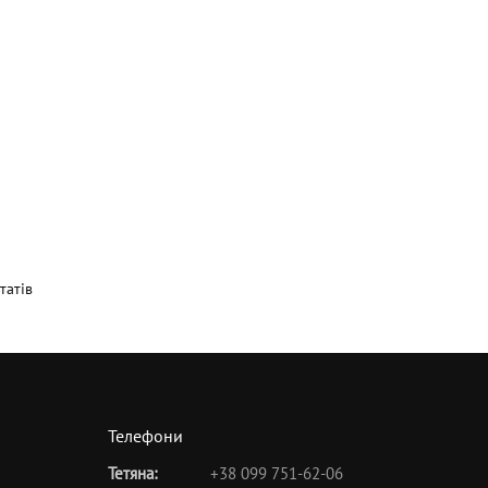
татів
Телефони
Тетяна:
+38 099 751-62-06