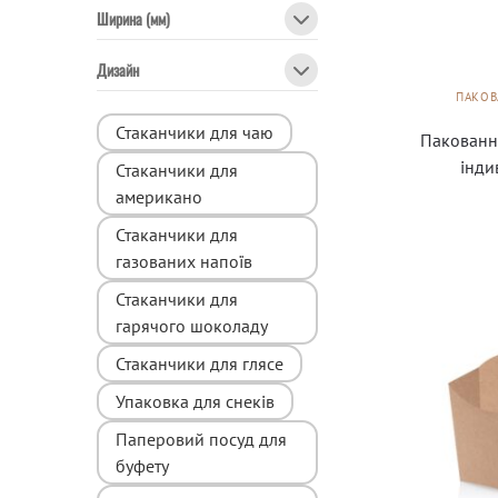
Ширина (мм)
Дизайн
ПАКОВ
Стаканчики для чаю
Паковання
інди
Стаканчики для
американо
Стаканчики для
газованих напоїв
Стаканчики для
гарячого шоколаду
Стаканчики для глясе
Упаковка для снеків
Паперовий посуд для
буфету