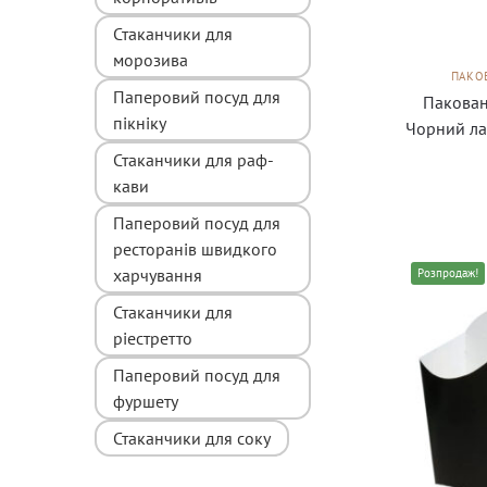
Стаканчики для
морозива
ПАКОВ
Паперовий посуд для
Пакован
пікніку
Чорний ла
Стаканчики для раф-
кави
Паперовий посуд для
ресторанів швидкого
харчування
Розпродаж!
Стаканчики для
ріестретто
Паперовий посуд для
фуршету
Стаканчики для соку