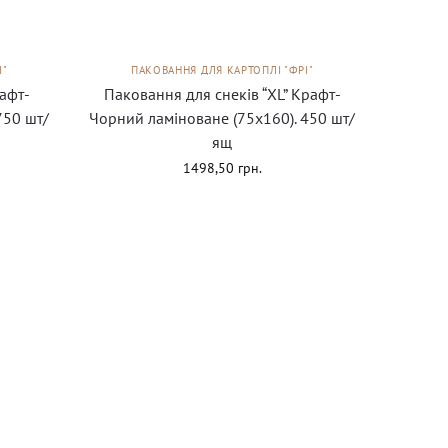
І"
ПАКОВАННЯ ДЛЯ КАРТОПЛІ "ФРІ"
рафт-
Паковання для снеків “XL” Крафт-
750 шт/
Чорний ламіноване (75х160). 450 шт/
ящ
1498,50
грн.