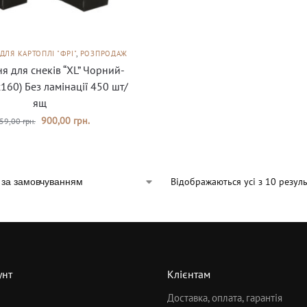
ДЛЯ КАРТОПЛІ "ФРІ"
,
РОЗПРОДАЖ
я для снеків “XL” Чорний-
х160) Без ламінації 450 шт/
ящ
900,00
грн.
59,00
грн.
Відображаються усі з 10 резуль
унт
Клієнтам
Доставка, оплата, гарантія