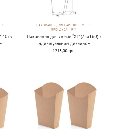
 З
ПАКОВАННЯ ДЛЯ КАРТОПЛІ "ФРІ" З
БРЕНДУВАННЯМ
140) з
Паковання для снеків “ХL” (75х160) з
м
індивідуальним дизайном
1215,00
грн.