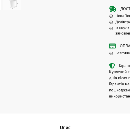
ДОС
Нова По
Делівер
м.Харків
замовле
ОПЛА
Безготів
Гаран
Куплений т
днів після 
Гарантія н
пошкодженн
використан
Опис