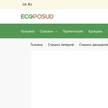
UA
RU
Головна
Стакани
Термочохли
Кришки
Головна
Стакани паперові
Стакани двошаров
/
/