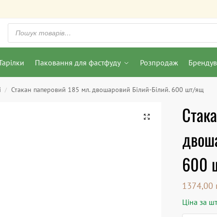
Тарілки
Паковання для фастфуду
Розпродаж
Бренду
і
Стакан паперовий 185 мл. двошаровий Білий-Білий. 600 шт/ящ
/
Стака
двоша
600 
1374,00
Ціна за шт