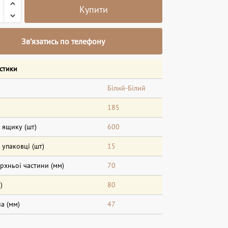
Купити
Зв’язатись по телефону
стики
Білий-Білий
185
в ящику (шт)
600
в упаковці (шт)
15
рхньої частини (мм)
70
)
80
а (мм)
47