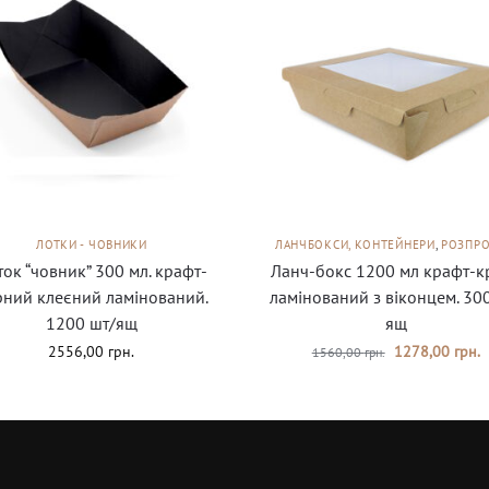
ЛОТКИ - ЧОВНИКИ
ЛАНЧБОКСИ, КОНТЕЙНЕРИ
,
РОЗПР
ок “човник” 300 мл. крафт-
Ланч-бокс 1200 мл крафт-к
рний клеєний ламінований.
ламінований з віконцем. 30
1200 шт/ящ
ящ
2556,00
грн.
1278,00
грн.
1560,00
грн.