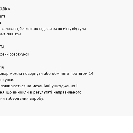
ТАВКА
шта
и
 - самовивіз, безкоштовна доставка по місту від суми
ння 2000 грн
ТА
ковий розрахунок
тія
овар можна повернути або обміняти протягом 14
покупки.
е поширюється на механічні ушкодження і
я, що виникли в результаті неправильного
ня і зберігання виробу.