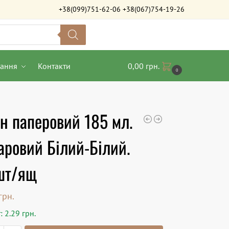
+38(099)751-62-06
+38(067)754-19-26
вання
Контакти
0,00
грн.
0
н паперовий 185 мл.
ровий Білий-Білий.
шт/ящ
грн.
: 2.29 грн.