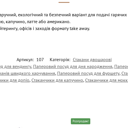
учний, екологічний та безпечний варіант для подачі гарячих 
аю, капучино, латте або американо.
терингу, офісів і заходів формату take away.
Артикул:
107
Категорія:
Стакани двошарові
д для вендингу
,
Паперовий посуд для дня народження
,
Паперо
ранів швидкого харчування
,
Паперовий посуд для фуршету
,
Ст
чики для допіо
,
Стаканчики для капучино
,
Стаканчики для мок
Розпродаж!