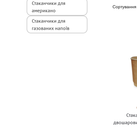
Стаканчики для
американо
Стаканчики для
газованих напоїв
Стак
двошарови