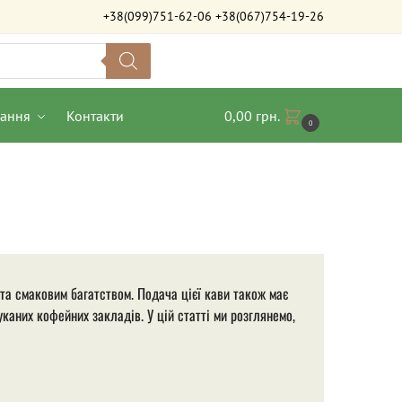
+38(099)751-62-06
+38(067)754-19-26
вання
Контакти
0,00
грн.
0
та смаковим багатством. Подача цієї кави також має
каних кофейних закладів. У цій статті ми розглянемо,