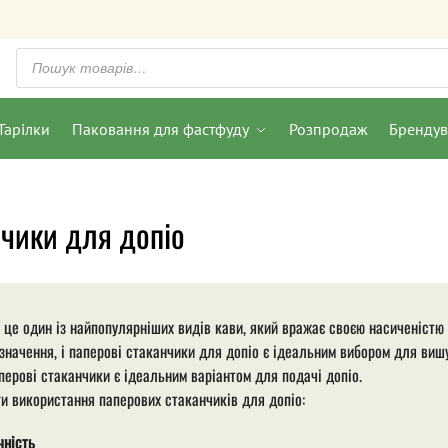
Тарілки
Паковання для фастфуду
Розпродаж
Бренду
чики для допіо
 це один із найпопулярніших видів кави, який вражає своєю насиченістю 
значення, і паперові стаканчики для допіо є ідеальним вибором для вишу
перові стаканчики є ідеальним варіантом для подачі допіо.
и використання паперових стаканчиків для допіо:
чність