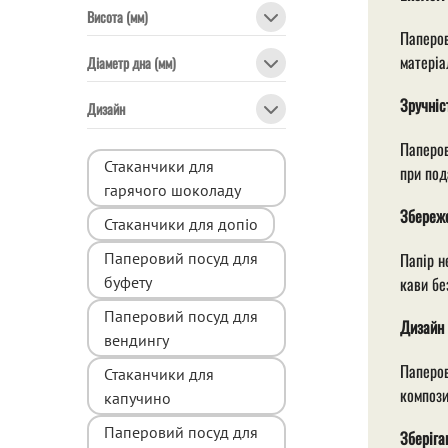
Висота (мм)
Паперов
матеріа
Діаметр дна (мм)
Зручніс
Дизайн
Паперов
Стаканчики для
при под
гарячого шоколаду
Збереж
Стаканчики для допіо
Паперовий посуд для
Папір н
буфету
кави бе
Паперовий посуд для
Дизайн
вендингу
Паперов
Стаканчики для
компози
капучино
Паперовий посуд для
Зберіга