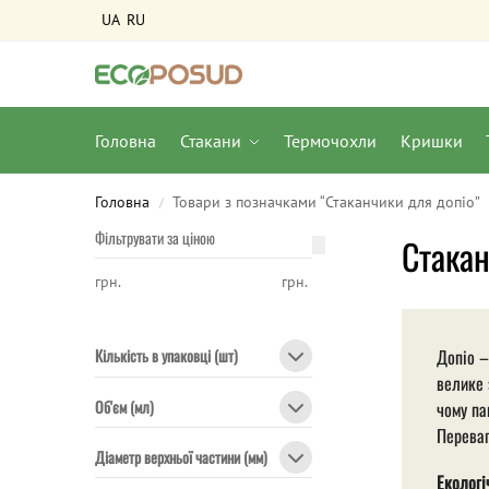
UA
RU
Головна
Стакани
Термочохли
Кришки
Головна
Товари з позначками “Стаканчики для допіо”
/
Фільтрувати за ціною
Стакан
грн.
грн.
Допіо –
Кількість в упаковці (шт)
велике 
Об'єм (мл)
чому па
Переваг
Діаметр верхньої частини (мм)
Екологі