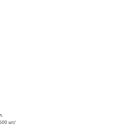
л.
600 шт/