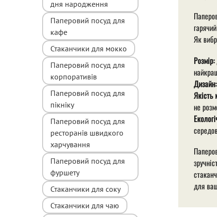
дня народження
Паперов
Паперовий посуд для
гарячий
кафе
Як вибр
Стаканчики для мокко
Розмір:
Паперовий посуд для
найкращ
корпоративів
Дизайн:
Паперовий посуд для
Якість 
пікніку
не розм
Екологі
Паперовий посуд для
середо
ресторанів швидкого
харчування
Паперов
Паперовий посуд для
зручніс
фуршету
стаканч
для ваш
Стаканчики для соку
Стаканчики для чаю