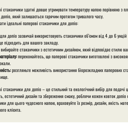
і стаканчики здатні довше утримувати температуру напою порівняно з п
 допіо, який залишається гарячим протягом тривалого часу.
ати ідеальні паперові стаканчики для допіо:
для допіо зазвичай використовують стаканчики об’ємом від 4 до 6 унцій 
е підходить для вашого закладу.
вибирайте стаканчики з естетичним дизайном, який відповідає стилю ваш
матеріалу:
переконайтесь, що паперові стаканчики виготовлені з високояк
окали.
чність:
розгляньте можливість використання біорозкладних паперових ст
вище.
і стаканчики для допіо – це стильний та екологічний вибір для подачі ц
ть, естетичний дизайн та збереження смаку, роблячи кожен ковток допіо
ики для цього чудесного напою, враховуйте їх розмір, дизайн, якість мат
ого клієнта.