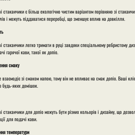
і стаканчики є більш екологічно чистим варіантом порівняно зі стаканч
лів і можуть піддаватися переробці, що зменшує вплив на довкілля.
ть
і стаканчики легко тримати в руці завдяки спеціальному ребристому диз
ачі гарячої кави, такої як допіо.
ення смаку
е взаємодіє зі смаком напою, тому він не впливає на смак допіо. Ваші к
з будь-яких домішок.
і стаканчики для допіо можуть бути різних кольорів і дизайну, що дозво
ції для подачі кави.
ння температури