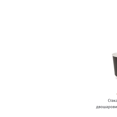
Стак
двошарови