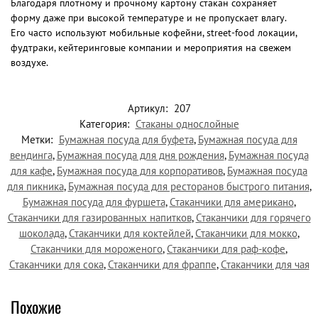
Благодаря плотному и прочному картону стакан сохраняет
форму даже при высокой температуре и не пропускает влагу.
Его часто используют мобильные кофейни, street-food локации,
фудтраки, кейтеринговые компании и мероприятия на свежем
воздухе.
Артикул:
207
Категория:
Стаканы однослойные
Метки:
Бумажная посуда для буфета
,
Бумажная посуда для
вендинга
,
Бумажная посуда для дня рождения
,
Бумажная посуда
для кафе
,
Бумажная посуда для корпоративов
,
Бумажная посуда
для пикника
,
Бумажная посуда для ресторанов быстрого питания
,
Бумажная посуда для фуршета
,
Стаканчики для американо
,
Стаканчики для газированных напитков
,
Стаканчики для горячего
шоколада
,
Стаканчики для коктейлей
,
Стаканчики для мокко
,
Стаканчики для мороженого
,
Стаканчики для раф-кофе
,
Стаканчики для сока
,
Стаканчики для фраппе
,
Стаканчики для чая
Похожие