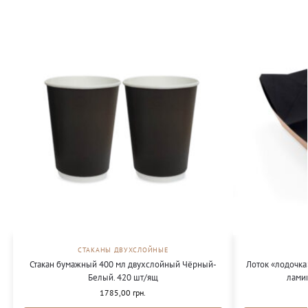
СТАКАНЫ ДВУХСЛОЙНЫЕ
Стакан бумажный 400 мл двухслойный Чёрный-
Лоток «лодочка
Белый. 420 шт/ящ
лами
1785,00
грн.