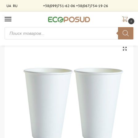
UA
RU
+38(099)751-62-06
+38(067)754-19-26
0
Главная
Стаканы бумажные
Стаканы однослойные
Стакан бумажный 520 мл однослойный белый. 600 шт/ящ
/
/
/