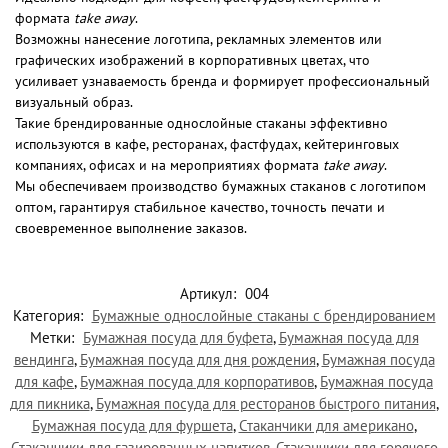
формата
take away
.
Возможны нанесение логотипа, рекламных элементов или
графических изображений в корпоративных цветах, что
усиливает узнаваемость бренда и формирует профессиональный
визуальный образ.
Такие брендированные однослойные стаканы эффективно
используются в кафе, ресторанах, фастфудах, кейтеринговых
компаниях, офисах и на мероприятиях формата
take away
.
Мы обеспечиваем производство бумажных стаканов с логотипом
оптом, гарантируя стабильное качество, точность печати и
своевременное выполнение заказов.
Артикул:
004
Категория:
Бумажные однослойные стаканы с брендированием
Метки:
Бумажная посуда для буфета
,
Бумажная посуда для
вендинга
,
Бумажная посуда для дня рождения
,
Бумажная посуда
для кафе
,
Бумажная посуда для корпоративов
,
Бумажная посуда
для пикника
,
Бумажная посуда для ресторанов быстрого питания
,
Бумажная посуда для фуршета
,
Стаканчики для американо
,
Стаканчики для газированных напитков
,
Стаканчики для горячего