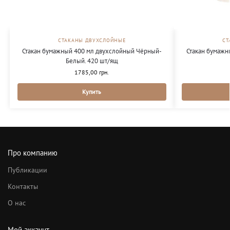
СТАКАНЫ ДВУХСЛОЙНЫЕ
СТ
Стакан бумажный 400 мл двухслойный Чёрный-
Стакан бумажн
Белый. 420 шт/ящ
1785,00
грн.
Купить
Про компанию
Публикации
Контакты
О нас
Мой аккаунт