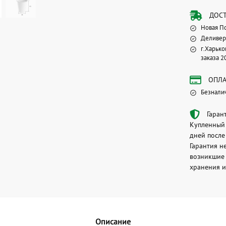
ДОС
Новая П
Деливер
г.Харько
заказа 2
ОПЛА
Безнали
Гаран
Купленный 
дней после
Гарантия н
возникшие 
хранения и
Описание