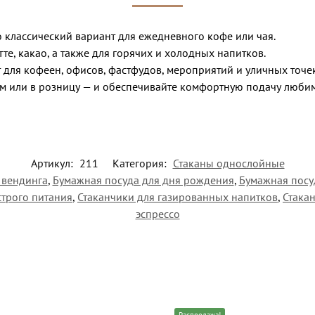
 классический вариант для ежедневного кофе или чая.
те, какао, а также для горячих и холодных напитков.
 для кофеен, офисов, фастфудов, мероприятий и уличных точ
м или в розницу — и обеспечивайте комфортную подачу люби
Артикул:
211
Категория:
Стаканы однослойные
 вендинга
,
Бумажная посуда для дня рождения
,
Бумажная посу
строго питания
,
Стаканчики для газированных напитков
,
Стака
эспрессо