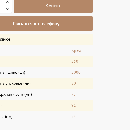
Купить
Связаться по телефону
стики
Крафт
)
250
 в ящике (шт)
2000
 в упаковке (мм)
50
ерхней части (мм)
77
)
91
на (мм)
54