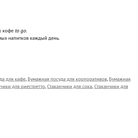
ек кофе
to go
.
мых напитков каждый день.
да для кафе
,
Бумажная посуда для корпоративов
,
Бумажная
нчики для риестретто
,
Стаканчики для сока
,
Стаканчики для