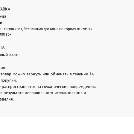
ТАВКА
очта
и
в - самовывоз, бесплатная доставка по городу от суммы
000 грн
ТА
чный расчет
тия
товар можно вернуть или обменять в течение 14
 покупки.
е распространяется на механические повреждения,
в результате неправильного использования и
зделия.