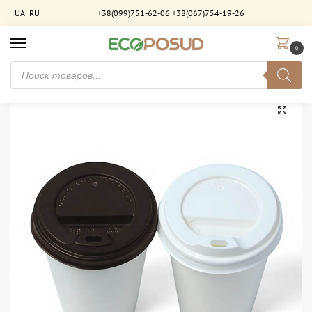
UA
RU
+38(099)751-62-06
+38(067)754-19-26
0
Главная
Крышки для стаканов
Крышка для бумажных стаканов (гор) ст 520. 50 шт/уп
/
/