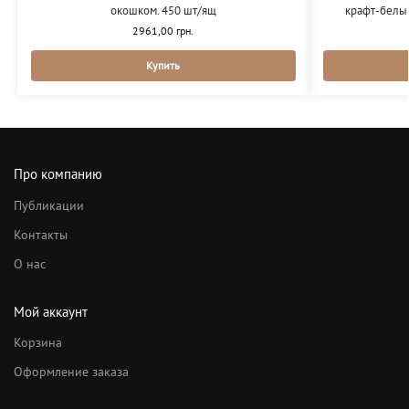
окошком. 450 шт/ящ
крафт-белы
2961,00
грн.
Купить
Про компанию
Публикации
Контакты
О нас
Мой аккаунт
Корзина
Оформление заказа