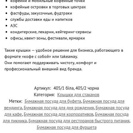
кофейни и мобильные кофейные точки
кофейные островки в торговых центрах
фастфуды, закусочные, фудтраки
службы доставки еды и напитков
АЗС
кондитерские, пекарни, кейтеринг-сервисы
офисы, ивент-зоны, фестивали, ярмарки
Такие крышки — удобное решение для бизнеса, работающего в
формате «кофе с собой» или takeaway.
Они помогают поддерживать чистоту, комфорт и
профессиональный внешний вид бренда.
Артикул:
405/1 біла, 405/2 чорна
Категория:
Крышки для стаканов
Метки:
Бумажная посуда для буфета
,
Бумажная посуда для
вендинга
,
Бумажная посуда для дня рождения
,
Бумажная посуда
для кафе
,
Бумажная посуда для корпоративов
,
Бумажная посуда
для пикника
,
Бумажная посуда для ресторанов быстрого питания
,
Бумажная посуда для фуршета