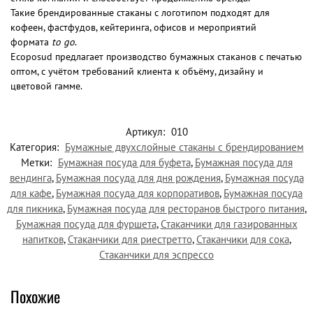
Такие брендированные стаканы с логотипом подходят для
кофеен, фастфудов, кейтеринга, офисов и мероприятий
формата
to go
.
Ecoposud предлагает производство бумажных стаканов с печатью
оптом, с учётом требований клиента к объёму, дизайну и
цветовой гамме.
Артикул:
010
Категория:
Бумажные двухслойные стаканы с брендированием
Метки:
Бумажная посуда для буфета
,
Бумажная посуда для
вендинга
,
Бумажная посуда для дня рождения
,
Бумажная посуда
для кафе
,
Бумажная посуда для корпоративов
,
Бумажная посуда
для пикника
,
Бумажная посуда для ресторанов быстрого питания
,
Бумажная посуда для фуршета
,
Стаканчики для газированных
напитков
,
Стаканчики для риестретто
,
Стаканчики для сока
,
Стаканчики для эспрессо
Похожие