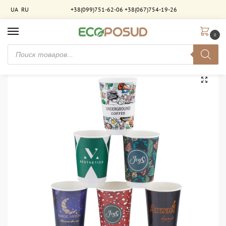
UA
RU
+38(099)751-62-06
+38(067)754-19-26
0
Главная
Брендирование
Бумажные двухслойные стаканы с брендированием
/
/