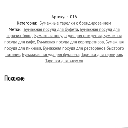
Артикул:
016
Категория:
Бумажные тарелки с брендированием
Метки:
Бумажная посуда для буфета
,
Бумажная посуда для
горячих блюд
,
Бумажная посуда для дня рождения
,
Бумажная
посуда для кафе
,
Бумажная посуда для корпоративов
,
Бумажная
посуда для пикника
,
Бумажная посуда для ресторанов быстрого
питания
,
Бумажная посуда для фуршета
,
Тарелки для гарниров
,
Тарелки для закусок
Похожие