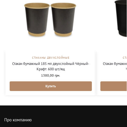
СТАКАНЫ ДВУХСЛОЙНЫЕ
СТ
Стакан бумажный 185 мл двухслойный Чёрный-
Стакан бумажн
Крафт. 600 шт/ящ
1380,00
грн.
Купить
Про компанию