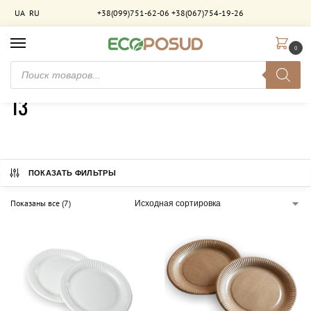
UA
RU
+38(099)751-62-06
+38(067)754-19-26
0
Главная
Товар Висота (мм)
13
/
/
13
ПОКАЗАТЬ ФИЛЬТРЫ
Показаны все (7)