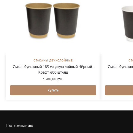
СТАКАНЫ ДВУХСЛОЙНЫЕ
СТ
Стакан бумажный 185 мл двухслойный Чёрный-
Стакан бумажн
Крафт. 600 шт/ящ
1380,00
грн.
Купить
Про компанию