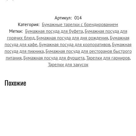
Артикул:
014
Категория:
Бумажные тарелки с брендированием
Метки:
Бумажная посуда для буфета
,
Бумажная посуда для
горячих блюд
,
Бумажная посуда для дня рождения
,
Бумажная
посуда для кафе
,
Бумажная посуда для корпоративов
,
Бумажная
посуда для пикника
,
Бумажная посуда для ресторанов быстрого
питания
,
Бумажная посуда для фуршета
,
Тарелки для гарниров
,
Тарелки для закусок
Похожие