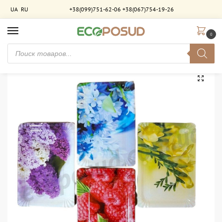
UA
RU
+38(099)751-62-06
+38(067)754-19-26
0
Главная
Брендирование
Бумажные тарелки с брендированием
Тарелка бумажная 15х22 см с индивидуальным дизайном
/
/
/