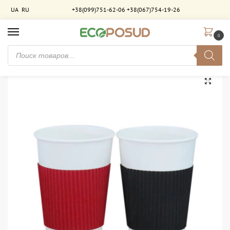
UA
RU
+38(099)751-62-06
+38(067)754-19-26
0
Главная
Термочехлы
Термочехол цветной гофрированный 0.5 (стакан 400 — 520мл). 1000 шт/ящ
/
/